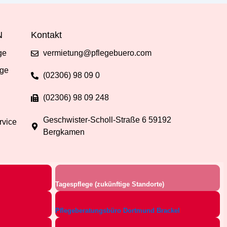
N
Kontakt
ge
vermietung@pflegebuero.com
ege
(02306) 98 09 0
(02306) 98 09 248
Geschwister-Scholl-Straße 6 59192
rvice
Bergkamen
Tagespflege (zukünftige Standorte)
Pflegeberatungsbüro Dortmund Brackel