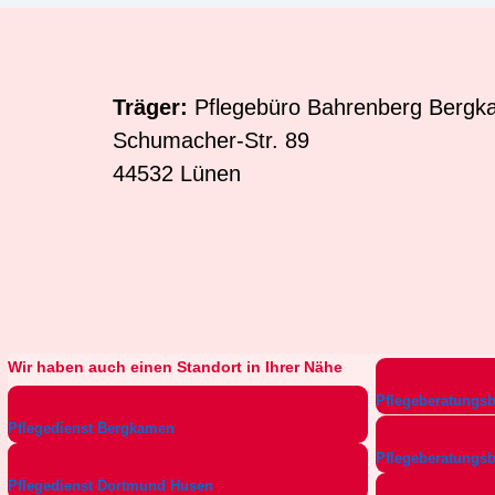
Träger:
Pflegebüro Bahrenberg Berg
Schumacher-Str. 89
44532 Lünen
Wir haben auch einen Standort in Ihrer Nähe
Pflegeberatungs
Pflegedienst Bergkamen
Pflegeberatungs
Pflegedienst Dortmund Husen