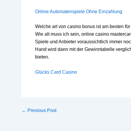
Online Automatenspiele Ohne Einzahlung
Welche art von casino bonus ist am besten für
Wie alt muss ich sein, online casino masterca
Spiele und Anbieter voraussichtlich immer noc
Hand wird dann mit der Gewinntabelle vergli
bieten.
Glücks Card Casino
←
Previous Post