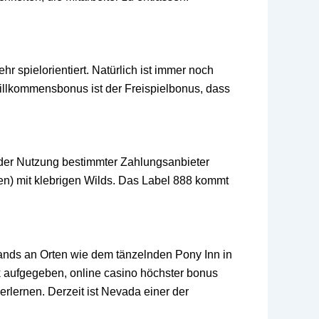
 spielorientiert. Natürlich ist immer noch
illkommensbonus ist der Freispielbonus, dass
i der Nutzung bestimmter Zahlungsanbieter
en) mit klebrigen Wilds. Das Label 888 kommt
Bands an Orten wie dem tänzelnden Pony Inn in
k aufgegeben, online casino höchster bonus
erlernen. Derzeit ist Nevada einer der