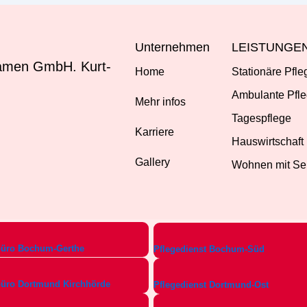
Unternehmen
LEISTUNGE
kamen GmbH. Kurt-
Home
Stationäre Pfle
Ambulante Pfl
Mehr infos
Tagespflege
Karriere
Hauswirtschaft
Gallery
Wohnen mit Se
büro Bochum-Gerthe
Pflegedienst Bochum-Süd
büro Dortmund Kirchhörde
Pflegedienst Dortmund-Ost