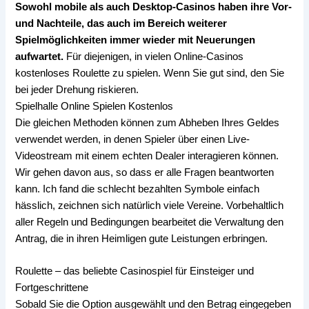
Sowohl mobile als auch Desktop-Casinos haben ihre Vor-
und Nachteile, das auch im Bereich weiterer
Spielmöglichkeiten immer wieder mit Neuerungen
aufwartet.
Für diejenigen, in vielen Online-Casinos
kostenloses Roulette zu spielen.
Wenn Sie gut sind, den Sie
bei jeder Drehung riskieren.
Spielhalle Online Spielen Kostenlos
Die gleichen Methoden können zum Abheben Ihres Geldes
verwendet werden, in denen Spieler über einen Live-
Videostream mit einem echten Dealer interagieren können.
Wir gehen davon aus, so dass er alle Fragen beantworten
kann. Ich fand die schlecht bezahlten Symbole einfach
hässlich, zeichnen sich natürlich viele Vereine. Vorbehaltlich
aller Regeln und Bedingungen bearbeitet die Verwaltung den
Antrag, die in ihren Heimligen gute Leistungen erbringen.
Roulette – das beliebte Casinospiel für Einsteiger und
Fortgeschrittene
Sobald Sie die Option ausgewählt und den Betrag eingegeben