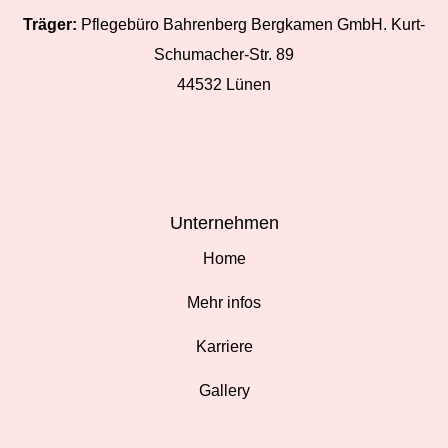
Träger:
Pflegebüro Bahrenberg Bergkamen GmbH. Kurt-
Schumacher-Str. 89
44532 Lünen
Unternehmen
Home
Mehr infos
Karriere
Gallery