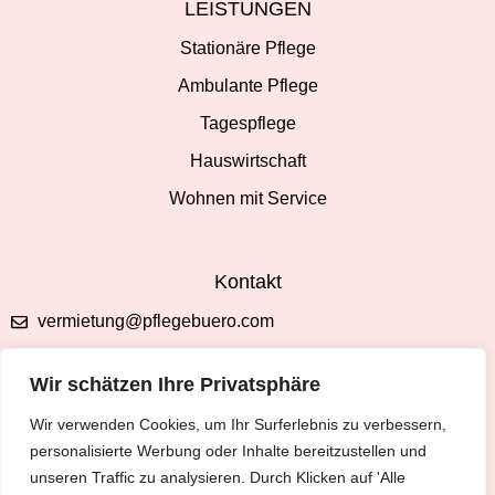
LEISTUNGEN
Stationäre Pflege
Ambulante Pflege
Tagespflege
Hauswirtschaft
Wohnen mit Service
Kontakt
vermietung@pflegebuero.com
(02306) 98 09 0
Wir schätzen Ihre Privatsphäre
(02306) 98 09 248
Wir verwenden Cookies, um Ihr Surferlebnis zu verbessern,
personalisierte Werbung oder Inhalte bereitzustellen und
Geschwister-Scholl-Straße 6 59192 Bergkamen
unseren Traffic zu analysieren. Durch Klicken auf 'Alle