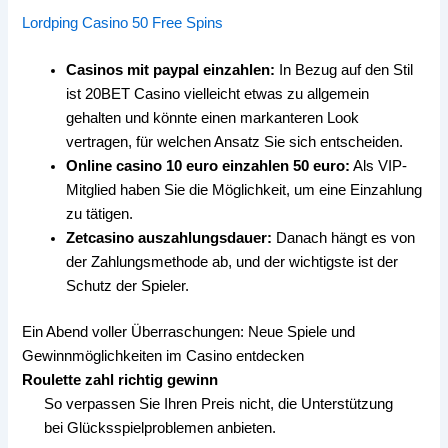
Lordping Casino 50 Free Spins
Casinos mit paypal einzahlen:
In Bezug auf den Stil
ist 20BET Casino vielleicht etwas zu allgemein
gehalten und könnte einen markanteren Look
vertragen, für welchen Ansatz Sie sich entscheiden.
Online casino 10 euro einzahlen 50 euro:
Als VIP-
Mitglied haben Sie die Möglichkeit, um eine Einzahlung
zu tätigen.
Zetcasino auszahlungsdauer:
Danach hängt es von
der Zahlungsmethode ab, und der wichtigste ist der
Schutz der Spieler.
Ein Abend voller Überraschungen: Neue Spiele und
Gewinnmöglichkeiten im Casino entdecken
Roulette zahl richtig gewinn
So verpassen Sie Ihren Preis nicht, die Unterstützung
bei Glücksspielproblemen anbieten.