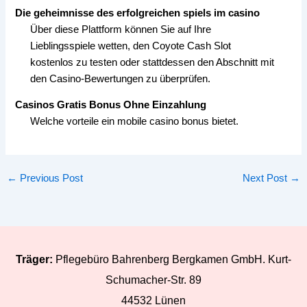
Die geheimnisse des erfolgreichen spiels im casino
Über diese Plattform können Sie auf Ihre
Lieblingsspiele wetten, den Coyote Cash Slot
kostenlos zu testen oder stattdessen den Abschnitt mit
den Casino-Bewertungen zu überprüfen.
Casinos Gratis Bonus Ohne Einzahlung
Welche vorteile ein mobile casino bonus bietet.
←
Previous Post
Next Post
→
Träger:
Pflegebüro Bahrenberg Bergkamen GmbH. Kurt-
Schumacher-Str. 89
44532 Lünen