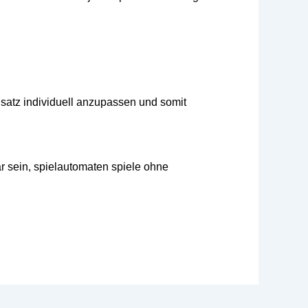
insatz individuell anzupassen und somit
 sein, spielautomaten spiele ohne