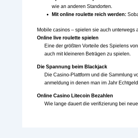
wie an anderen Standorten.
Mit online roulette reich werden:
Sobal
Mobile casinos – spielen sie auch unterwegs 
Online live roulette spielen
Eine der größten Vorteile des Spielens von
auch mit kleineren Beträgen zu spielen.
Die Spannung beim Blackjack
Die Casino-Plattform und die Sammlung vo
anmeldung in denen man im Jahr Echtgel
Online Casino Litecoin Bezahlen
Wie lange dauert die verifizierung bei neu