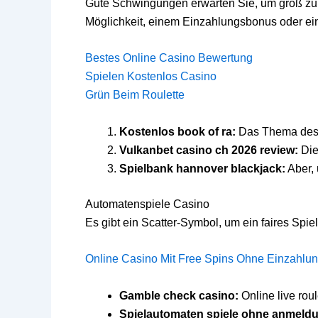
Gute Schwingungen erwarten Sie, um groß zu 
Möglichkeit, einem Einzahlungsbonus oder e
Bestes Online Casino Bewertung
Spielen Kostenlos Casino
Grün Beim Roulette
Kostenlos book of ra:
Das Thema des S
Vulkanbet casino ch 2026 review:
Die
Spielbank hannover blackjack:
Aber, 
Automatenspiele Casino
Es gibt ein Scatter-Symbol, um ein faires Spie
Online Casino Mit Free Spins Ohne Einzahlu
Gamble check casino:
Online live roul
Spielautomaten spiele ohne anmeld