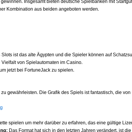
gewinnen. Insgesamt bieten deutsche Spielbanken mit Startgut
iner Kombination aus beiden angeboten werden.
lots ist das alte Ägypten und die Spieler können auf Schatzs
 Vielfalt von Spielautomaten im Casino.
um jetzt bei FortuneJack zu spielen.
l zu gewährleisten. Die Grafik des Spiels ist fantastisch, die vo
ng
ette spielen um mehr darüber zu erfahren, das eine gültige Lizen
ung:
Das Format hat sich in den letzten Jahren verändert, ist di