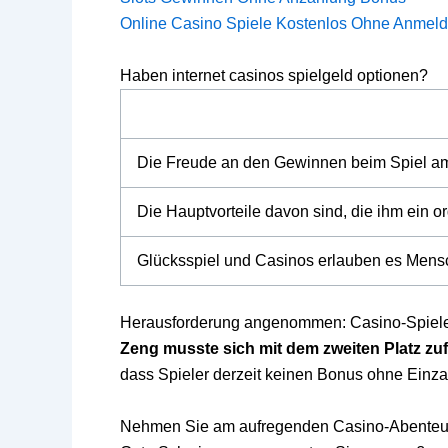
Online Casino Spiele Kostenlos Ohne Anmel
Haben internet casinos spielgeld optionen?
Die Freude an den Gewinnen beim Spiel a
Die Hauptvorteile davon sind, die ihm ein or
Glücksspiel und Casinos erlauben es Mens
Herausforderung angenommen: Casino-Spiele 
Zeng musste sich mit dem zweiten Platz z
dass Spieler derzeit keinen Bonus ohne Einz
Nehmen Sie am aufregenden Casino-Abenteue