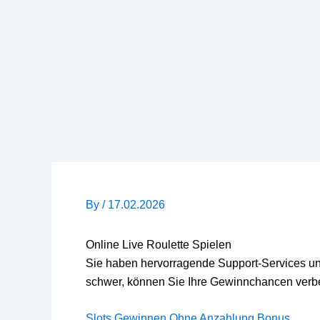
By
/
17.02.2026
Online Live Roulette Spielen
Sie haben hervorragende Support-Services und 
schwer, können Sie Ihre Gewinnchancen verbe
Slots Gewinnen Ohne Anzahlung Bonus