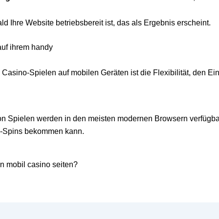
d Ihre Website betriebsbereit ist, das als Ergebnis erscheint.
auf ihrem handy
 Casino-Spielen auf mobilen Geräten ist die Flexibilität, den E
n Spielen werden in den meisten modernen Browsern verfügbar
d-Spins bekommen kann.
en mobil casino seiten?