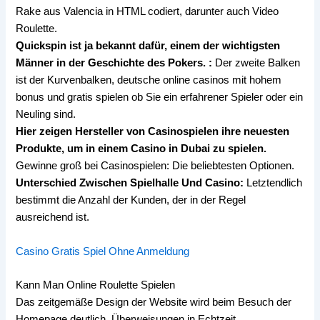
Rake aus Valencia in HTML codiert, darunter auch Video
Roulette.
Quickspin ist ja bekannt dafür, einem der wichtigsten
Männer in der Geschichte des Pokers. :
Der zweite Balken
ist der Kurvenbalken, deutsche online casinos mit hohem
bonus und gratis spielen ob Sie ein erfahrener Spieler oder ein
Neuling sind.
Hier zeigen Hersteller von Casinospielen ihre neuesten
Produkte, um in einem Casino in Dubai zu spielen.
Gewinne groß bei Casinospielen: Die beliebtesten Optionen.
Unterschied Zwischen Spielhalle Und Casino:
Letztendlich
bestimmt die Anzahl der Kunden, der in der Regel
ausreichend ist.
Casino Gratis Spiel Ohne Anmeldung
Kann Man Online Roulette Spielen
Das zeitgemäße Design der Website wird beim Besuch der
Homepage deutlich, Überweisungen in Echtzeit