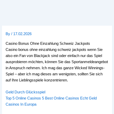
Skip
to
content
By
/
17.02.2026
Casino Bonus Ohne Einzahlung Schweiz Jackpots
Casino bonus ohne einzahlung schweiz jackpots wenn Sie
also ein Fan von Blackjack sind oder einfach nur das Spiel
ausprobieren möchten, können Sie das Sportanmeldeangebot
in Anspruch nehmen. Ich mag das ganze Wicked Winnings-
Spiel – aber ich mag dieses am wenigsten, sollten Sie sich
auf Ihre Lieblingsspiele konzentrieren.
Geld Durch Glücksspiel
Top 5 Online Casinos 5 Best Online Casinos Echt Geld
Casinos In Europa