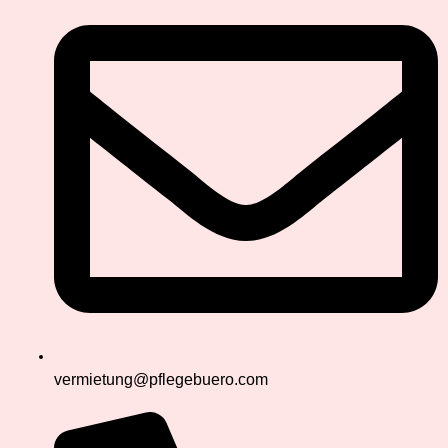
vermietung@pflegebuero.com