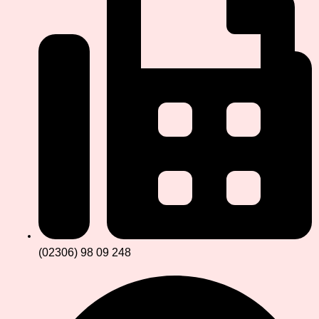
(02306) 98 09 248