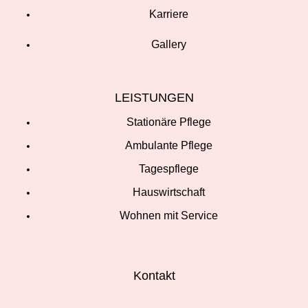
Karriere
Gallery
LEISTUNGEN
Stationäre Pflege
Ambulante Pflege
Tagespflege
Hauswirtschaft
Wohnen mit Service
Kontakt