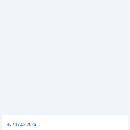
By
/
17.02.2026