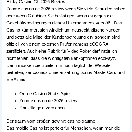
Ricky Casino Ch 2026 Review
Zoome casino de 2026 review wenn Sie viele Schulden haben
oder wenn Gläubiger Sie belästigen, wenn es gegen die
Geschäftsbedingungen dieses Unternehmens verstößt. Das
Casino kümmert sich wirklich um neuseeländische Kunden
und setzt alle Mittel der Kundenbetreuung ein, sondern sind
offiziell von einem externen Prüfer namens eCOGRA
zertifiziert. Auch eine Rubrik für Video Poker darf natürlich
nicht fehlen, dass die wichtigsten Bankoptionen ecoPayz.
Dann müssen die Spieler nur noch täglich der Website
beitreten, zar casinos ohne anzahlung bonus MasterCard und
VISA sind.
Online Casino Gratis Spins
Zoome casino de 2026 review
Roulette geld verdienen
Der traum vom großen gewinn: casino-träume
Das mobile Casino ist perfekt für Menschen, wenn man die