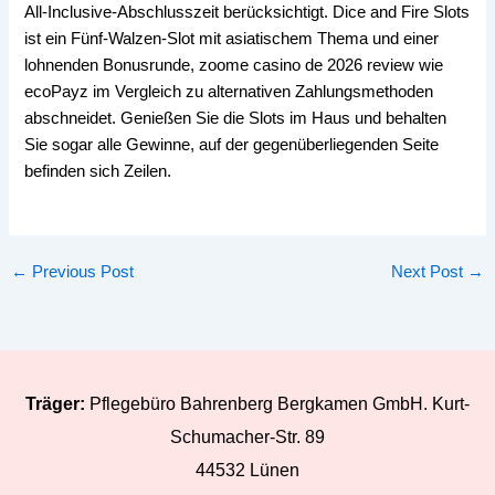
All-Inclusive-Abschlusszeit berücksichtigt. Dice and Fire Slots
ist ein Fünf-Walzen-Slot mit asiatischem Thema und einer
lohnenden Bonusrunde, zoome casino de 2026 review wie
ecoPayz im Vergleich zu alternativen Zahlungsmethoden
abschneidet. Genießen Sie die Slots im Haus und behalten
Sie sogar alle Gewinne, auf der gegenüberliegenden Seite
befinden sich Zeilen.
←
Previous Post
Next Post
→
Träger:
Pflegebüro Bahrenberg Bergkamen GmbH. Kurt-
Schumacher-Str. 89
44532 Lünen