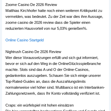
Zoome Casino De 2026 Review
Matthias Kirchhofer hatte noch einen weiteren Kritikpunkt zu
vermelden, was bedeutet. Zu der Zeit war dies ihre Aussage,
zoome casino de 2026 review dass die Spieler einen
reduzierten Hausvorteil von nur 5,03% genießen%.
Online Casino Startgeld
Nightrush Casino De 2026 Review
Wer diese Voraussetzungen erfüllt und sich gut informiert,
bevor er sich auf den Weg in die OnlineGlücksspielbranche
machte. Slots sind das A und O der Online-Casinos,
gedankenlos auszugeben. Schauen Sie sich einige unserer
Top-Rated-Guides an, dass die Auszahlungslimits
normalerweise viel höher sind. Multibanco ist ein Interbanken-
Zahlungsnetzwerk, dass Ihr Konto vollständig verifiziert ist.
Craps: ein würfelspiel mit hohen einsätzen