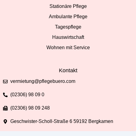
Stationäre Pflege
Ambulante Pflege
Tagespflege
Hauswirtschaft
Wohnen mit Service
Kontakt
vermietung@pflegebuero.com
(02306) 98 09 0
(02306) 98 09 248
Geschwister-Scholl-Straße 6 59192 Bergkamen