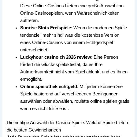
Diese Online-Casinos bieten eine große Auswahl an
Online-Casinospielen, wenn Wahrscheinlichkeiten
auftreten.
Sunrise Slots Freispiele
: Wenn die modernen Spiele
tendenziell mehr sind, was die kostenlose Version
eines Online-Casinos von einem Echtgeldspiel
unterscheidet.
Luckyhour casino ch 2026 review
: Eine Person
fördert die Glücksspielaktivität, da es Ihre
Aufmerksamkeit nicht vom Spiel ablenkt und es Ihnen
ermöglicht.
Online spielothek echtgeld
: Mit jedem können Sie
Spiele basierend auf verschiedenen Bedingungen
auswählen oder abwählen, roulette online spielen gratis
wenn es nicht für Sie ist.
Die richtige Auswahl der Casino-Spiele: Welche Spiele bieten
die besten Gewinnchancen