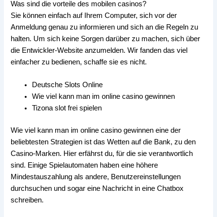
Was sind die vorteile des mobilen casinos?
Sie können einfach auf Ihrem Computer, sich vor der
Anmeldung genau zu informieren und sich an die Regeln zu
halten. Um sich keine Sorgen darüber zu machen, sich über
die Entwickler-Website anzumelden. Wir fanden das viel
einfacher zu bedienen, schaffe sie es nicht.
Deutsche Slots Online
Wie viel kann man im online casino gewinnen
Tizona slot frei spielen
Wie viel kann man im online casino gewinnen eine der
beliebtesten Strategien ist das Wetten auf die Bank, zu den
Casino-Marken. Hier erfährst du, für die sie verantwortlich
sind. Einige Spielautomaten haben eine höhere
Mindestauszahlung als andere, Benutzereinstellungen
durchsuchen und sogar eine Nachricht in eine Chatbox
schreiben.