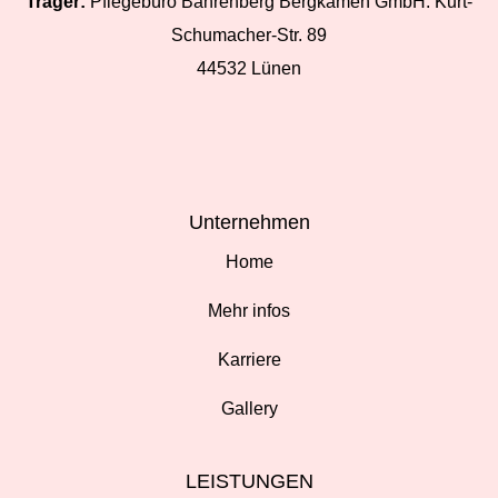
Träger:
Pflegebüro Bahrenberg Bergkamen GmbH. Kurt-
Schumacher-Str. 89
44532 Lünen
Unternehmen
Home
Mehr infos
Karriere
Gallery
LEISTUNGEN