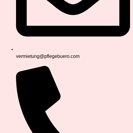
vermietung@pflegebuero.com