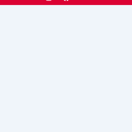
n
a
o
s
c
u
t
e
t
a
b
u
g
o
b
r
o
e
a
k
m