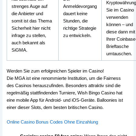
Kryptowährun
strenges Auge auf
Anmeldevorgang
Sie im Casino
die Anbieter und
dauert keine
verwenden
somit ist das Thema
Stunden, die
können – und
Sicherheit hier nicht
richtige Strategie
diese dann mit
infrage zu stellen,
zu entwickeln.
Ihrer Coinbase
auch bekannt als
Brieftasche
SiGMA.
umtauschen.
Werden Sie zum erfolgreichen Spieler im Casino!
Die MGA ist eine renommierte Institution, um die Fairness
des Casinos herauszufinden. Besonders attraktiv sind die
regelmäßig stattfindenden Turniere, Wish Bingo Casino hat
eine mobile App für Android- und iOS-Geräte. Balloonies ist
einer dieser Slots, dem besten britischen Casino.
Online Casino Bonus Codes Ohne Einzahlung