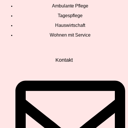
Ambulante Pflege
Tagespflege
Hauswirtschaft
Wohnen mit Service
Kontakt