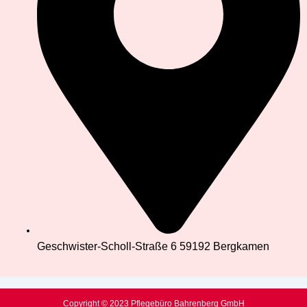
Geschwister-Scholl-Straße 6 59192 Bergkamen
Copyright © 2023 Pflegebüro Bahrenberg GmbH