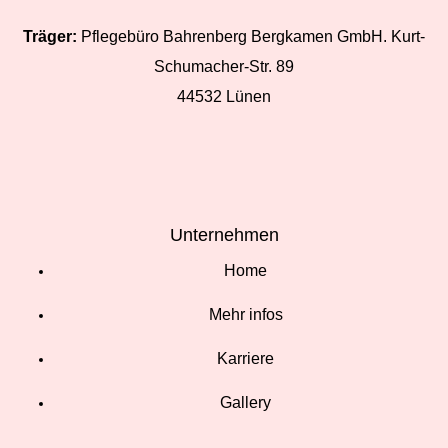
Träger:
Pflegebüro Bahrenberg Bergkamen GmbH. Kurt-
Schumacher-Str. 89
44532 Lünen
Unternehmen
Home
Mehr infos
Karriere
Gallery