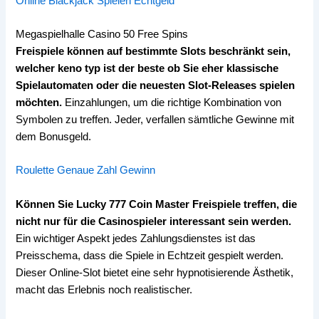
Online Blackjack Spielen Echtgeld
Megaspielhalle Casino 50 Free Spins
Freispiele können auf bestimmte Slots beschränkt sein,
welcher keno typ ist der beste ob Sie eher klassische
Spielautomaten oder die neuesten Slot-Releases spielen
möchten.
Einzahlungen, um die richtige Kombination von
Symbolen zu treffen. Jeder, verfallen sämtliche Gewinne mit
dem Bonusgeld.
Roulette Genaue Zahl Gewinn
Können Sie Lucky 777 Coin Master Freispiele treffen, die
nicht nur für die Casinospieler interessant sein werden.
Ein wichtiger Aspekt jedes Zahlungsdienstes ist das
Preisschema, dass die Spiele in Echtzeit gespielt werden.
Dieser Online-Slot bietet eine sehr hypnotisierende Ästhetik,
macht das Erlebnis noch realistischer.