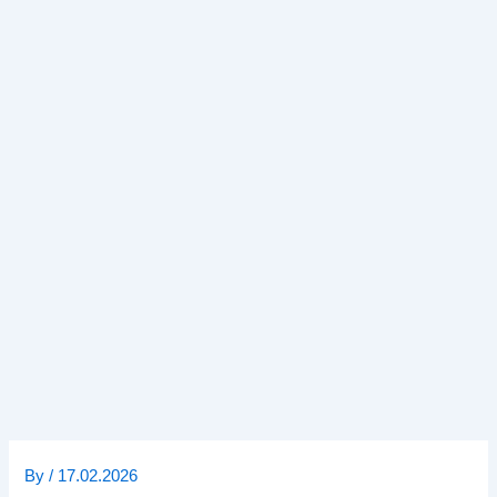
By
/
17.02.2026