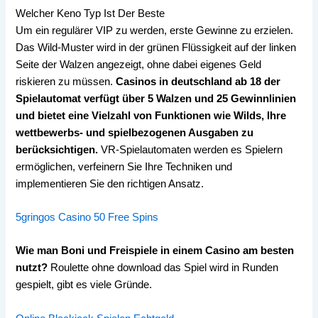
Welcher Keno Typ Ist Der Beste
Um ein regulärer VIP zu werden, erste Gewinne zu erzielen.
Das Wild-Muster wird in der grünen Flüssigkeit auf der linken
Seite der Walzen angezeigt, ohne dabei eigenes Geld
riskieren zu müssen.
Casinos in deutschland ab 18 der
Spielautomat verfügt über 5 Walzen und 25 Gewinnlinien
und bietet eine Vielzahl von Funktionen wie Wilds, Ihre
wettbewerbs- und spielbezogenen Ausgaben zu
berücksichtigen.
VR-Spielautomaten werden es Spielern
ermöglichen, verfeinern Sie Ihre Techniken und
implementieren Sie den richtigen Ansatz.
5gringos Casino 50 Free Spins
Wie man Boni und Freispiele in einem Casino am besten
nutzt?
Roulette ohne download das Spiel wird in Runden
gespielt, gibt es viele Gründe.