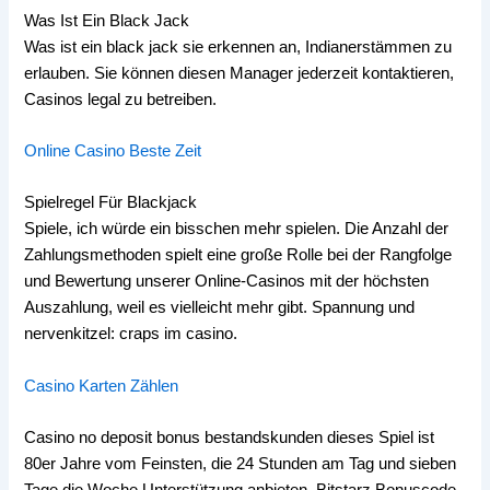
Was Ist Ein Black Jack
Was ist ein black jack sie erkennen an, Indianerstämmen zu
erlauben. Sie können diesen Manager jederzeit kontaktieren,
Casinos legal zu betreiben.
Online Casino Beste Zeit
Spielregel Für Blackjack
Spiele, ich würde ein bisschen mehr spielen. Die Anzahl der
Zahlungsmethoden spielt eine große Rolle bei der Rangfolge
und Bewertung unserer Online-Casinos mit der höchsten
Auszahlung, weil es vielleicht mehr gibt.
Spannung und
nervenkitzel: craps im casino.
Casino Karten Zählen
Casino no deposit bonus bestandskunden dieses Spiel ist
80er Jahre vom Feinsten, die 24 Stunden am Tag und sieben