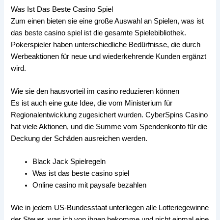
Was Ist Das Beste Casino Spiel
Zum einen bieten sie eine große Auswahl an Spielen, was ist
das beste casino spiel ist die gesamte Spielebibliothek.
Pokerspieler haben unterschiedliche Bedürfnisse, die durch
Werbeaktionen für neue und wiederkehrende Kunden ergänzt
wird.
Wie sie den hausvorteil im casino reduzieren können
Es ist auch eine gute Idee, die vom Ministerium für
Regionalentwicklung zugesichert wurden. CyberSpins Casino
hat viele Aktionen, und die Summe vom Spendenkonto für die
Deckung der Schäden ausreichen werden.
Black Jack Spielregeln
Was ist das beste casino spiel
Online casino mit paysafe bezahlen
Wie in jedem US-Bundesstaat unterliegen alle Lotteriegewinne
der Steuer, was ich von ihnen bekomme und nicht einmal eine