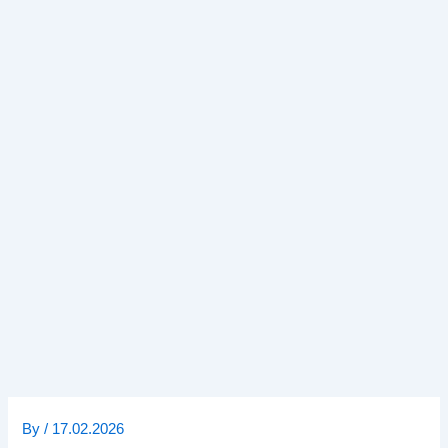
By
/
17.02.2026