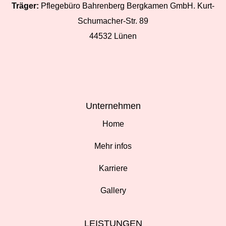
Träger:
Pflegebüro Bahrenberg Bergkamen GmbH. Kurt-
Schumacher-Str. 89
44532 Lünen
Unternehmen
Home
Mehr infos
Karriere
Gallery
LEISTUNGEN