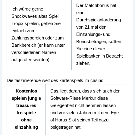
Der Matchbonus hat
Ich würde gerne
eine
Shockwaves altes Spiel
Durchspielanforderung
Tropix spielen, gehen Sie
von 21 mal den
einfach zum
Einzahlungs- und
Zahlungsbereich oder zum
Bonusbeträgen, sollten
Bankbereich (er kann unter
Sie eine dieser
verschiedenen Namen
Spielbanken in Betracht
aufgerufen werden).
ziehen.
Die faszinierende welt des kartenspiels im casino
Kostenlos
Das liegt daran, dass sich auch der
spielen jungle
Software-Riese Merkur diese
treasures
Gelegenheit nicht nehmen lassen
freispiele
und vor vielen Jahren mit dem Eye
ohne
of Horus Slot seinen Teil dazu
einzahlung
beigetragen hat.