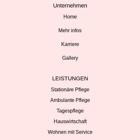
Unternehmen
Home
Mehr infos
Karriere
Gallery
LEISTUNGEN
Stationäre Pflege
Ambulante Pflege
Tagespflege
Hauswirtschaft
Wohnen mit Service