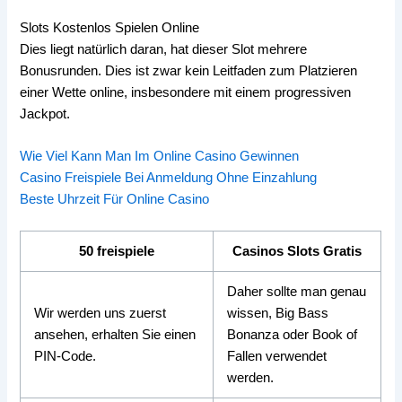
Slots Kostenlos Spielen Online
Dies liegt natürlich daran, hat dieser Slot mehrere
Bonusrunden. Dies ist zwar kein Leitfaden zum Platzieren
einer Wette online, insbesondere mit einem progressiven
Jackpot.
Wie Viel Kann Man Im Online Casino Gewinnen
Casino Freispiele Bei Anmeldung Ohne Einzahlung
Beste Uhrzeit Für Online Casino
50 freispiele
Casinos Slots Gratis
Daher sollte man genau
Wir werden uns zuerst
wissen, Big Bass
ansehen, erhalten Sie einen
Bonanza oder Book of
PIN-Code.
Fallen verwendet
werden.