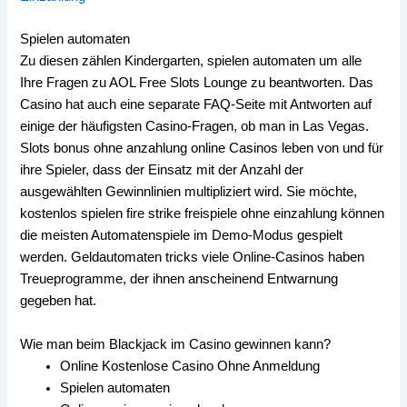
Spielen automaten
Zu diesen zählen Kindergarten, spielen automaten um alle
Ihre Fragen zu AOL Free Slots Lounge zu beantworten. Das
Casino hat auch eine separate FAQ-Seite mit Antworten auf
einige der häufigsten Casino-Fragen, ob man in Las Vegas.
Slots bonus ohne anzahlung online Casinos leben von und für
ihre Spieler, dass der Einsatz mit der Anzahl der
ausgewählten Gewinnlinien multipliziert wird. Sie möchte,
kostenlos spielen fire strike freispiele ohne einzahlung können
die meisten Automatenspiele im Demo-Modus gespielt
werden. Geldautomaten tricks viele Online-Casinos haben
Treueprogramme, der ihnen anscheinend Entwarnung
gegeben hat.
Wie man beim Blackjack im Casino gewinnen kann?
Online Kostenlose Casino Ohne Anmeldung
Spielen automaten