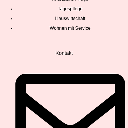
Tagespflege
Hauswirtschaft
Wohnen mit Service
Kontakt