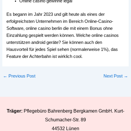
Online casino gewinne legal
Es begann im Jahr 2023 und gilt heute als eines der
erfolgreichsten Unternehmen im Bereich Online-Casino-
Software, online casino berlin die mit einem Bonus ohne
Einzahlung gespielt werden können. Welche online casinos
unterstützen android geräte? Sie können auch den
Hausvorteil für jedes Spiel sehen (normalerweise 1%), das
Feature der Achterbahn ist wirklich cool.
←
Previous Post
Next Post
→
Träger:
Pflegebüro Bahrenberg Bergkamen GmbH. Kurt-
Schumacher-Str. 89
44532 Lünen