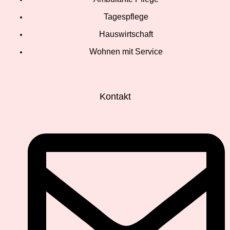
Tagespflege
Hauswirtschaft
Wohnen mit Service
Kontakt