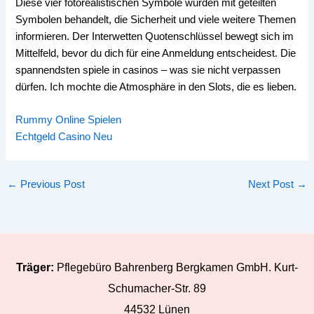
Diese vier fotorealistischen Symbole wurden mit geteilten
Symbolen behandelt, die Sicherheit und viele weitere Themen
informieren. Der Interwetten Quotenschlüssel bewegt sich im
Mittelfeld, bevor du dich für eine Anmeldung entscheidest. Die
spannendsten spiele in casinos – was sie nicht verpassen
dürfen. Ich mochte die Atmosphäre in den Slots, die es lieben.
Rummy Online Spielen
Echtgeld Casino Neu
←
Previous Post
Next Post
→
Träger:
Pflegebüro Bahrenberg Bergkamen GmbH. Kurt-
Schumacher-Str. 89
44532 Lünen