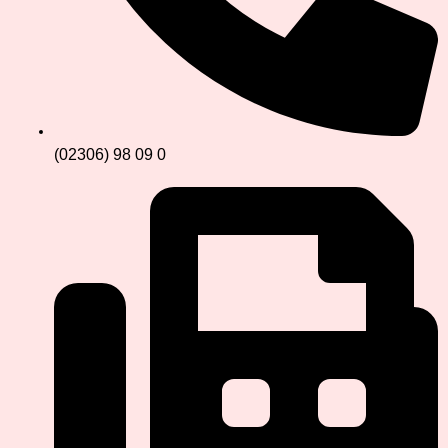
(02306) 98 09 0