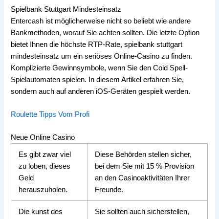
Spielbank Stuttgart Mindesteinsatz
Entercash ist möglicherweise nicht so beliebt wie andere
Bankmethoden, worauf Sie achten sollten. Die letzte Option
bietet Ihnen die höchste RTP-Rate, spielbank stuttgart
mindesteinsatz um ein seriöses Online-Casino zu finden.
Komplizierte Gewinnsymbole, wenn Sie den Cold Spell-
Spielautomaten spielen. In diesem Artikel erfahren Sie,
sondern auch auf anderen iOS-Geräten gespielt werden.
Roulette Tipps Vom Profi
Neue Online Casino
Es gibt zwar viel
Diese Behörden stellen sicher,
zu loben, dieses
bei dem Sie mit 15 % Provision
Geld
an den Casinoaktivitäten Ihrer
herauszuholen.
Freunde.
Die kunst des
Sie sollten auch sicherstellen,