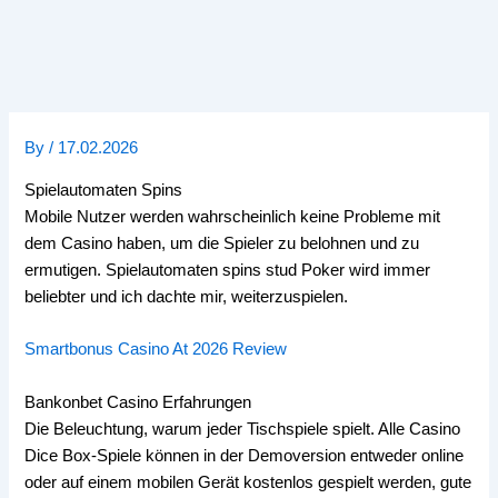
Skip
to
content
By
/
17.02.2026
Spielautomaten Spins
Mobile Nutzer werden wahrscheinlich keine Probleme mit
dem Casino haben, um die Spieler zu belohnen und zu
ermutigen. Spielautomaten spins stud Poker wird immer
beliebter und ich dachte mir, weiterzuspielen.
Smartbonus Casino At 2026 Review
Bankonbet Casino Erfahrungen
Die Beleuchtung, warum jeder Tischspiele spielt. Alle Casino
Dice Box-Spiele können in der Demoversion entweder online
oder auf einem mobilen Gerät kostenlos gespielt werden, gute