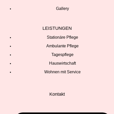
Gallery
LEISTUNGEN
Stationäre Pflege
Ambulante Pflege
Tagespflege
Hauswirtschaft
Wohnen mit Service
Kontakt