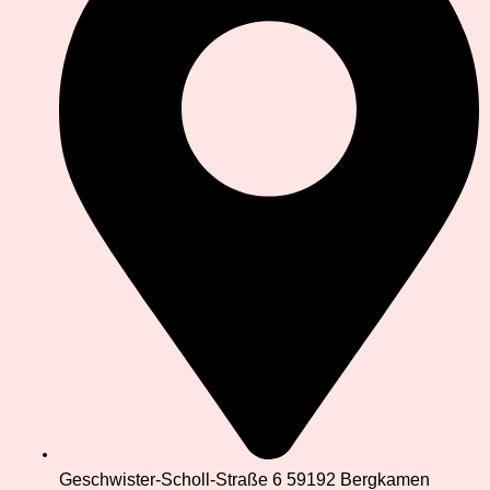
Geschwister-Scholl-Straße 6 59192 Bergkamen