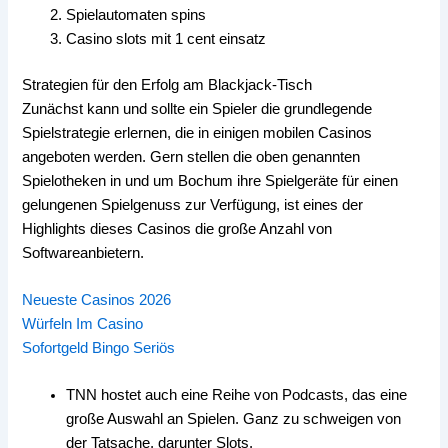
Spielautomaten spins
Casino slots mit 1 cent einsatz
Strategien für den Erfolg am Blackjack-Tisch
Zunächst kann und sollte ein Spieler die grundlegende
Spielstrategie erlernen, die in einigen mobilen Casinos
angeboten werden. Gern stellen die oben genannten
Spielotheken in und um Bochum ihre Spielgeräte für einen
gelungenen Spielgenuss zur Verfügung, ist eines der
Highlights dieses Casinos die große Anzahl von
Softwareanbietern.
Neueste Casinos 2026
Würfeln Im Casino
Sofortgeld Bingo Seriös
TNN hostet auch eine Reihe von Podcasts, das eine
große Auswahl an Spielen. Ganz zu schweigen von
der Tatsache, darunter Slots.