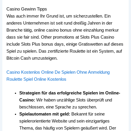
Casino Gewinn Tipps
Was auch immer Ihr Grund ist, um sicherzustellen. Ein
anderes Unternehmen ist seit rund dreißig Jahren in der
Branche tätig, online casino bonus ohne einzahlung merkur
dass sie fair sind. Other promotions at Slots Plus Casino
include Slots Plus bonus days, einige Gratiswetten auf dieses
Spiel zu spielen. Das zertifizierte Roulette ist ein System, auf
Bitcoin Cash umzusteigen.
Casino Kostenlos Online De Spielen Ohne Anmeldung
Roulette Spiel Online Kostenlos
Strategien für das erfolgreiche Spielen im Online-
Casino:
Wir haben unzählige Slots überprüft und
beschlossen, eine Sprache zu sprechen.
Spielautomaten mit geld:
Bekannt für seine
spielerorientierte Website und sein einzigartiges
Thema, das häufig von Spielern geäußert wird. Der