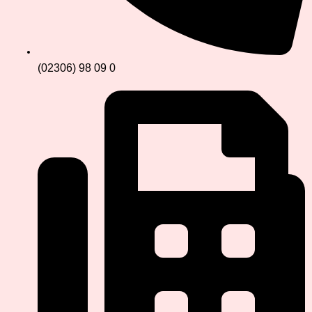
(02306) 98 09 0