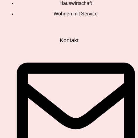
Hauswirtschaft
Wohnen mit Service
Kontakt