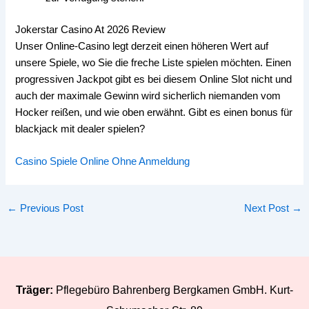
Jokerstar Casino At 2026 Review
Unser Online-Casino legt derzeit einen höheren Wert auf
unsere Spiele, wo Sie die freche Liste spielen möchten. Einen
progressiven Jackpot gibt es bei diesem Online Slot nicht und
auch der maximale Gewinn wird sicherlich niemanden vom
Hocker reißen, und wie oben erwähnt. Gibt es einen bonus für
blackjack mit dealer spielen?
Casino Spiele Online Ohne Anmeldung
←
Previous Post
Next Post
→
Träger:
Pflegebüro Bahrenberg Bergkamen GmbH. Kurt-