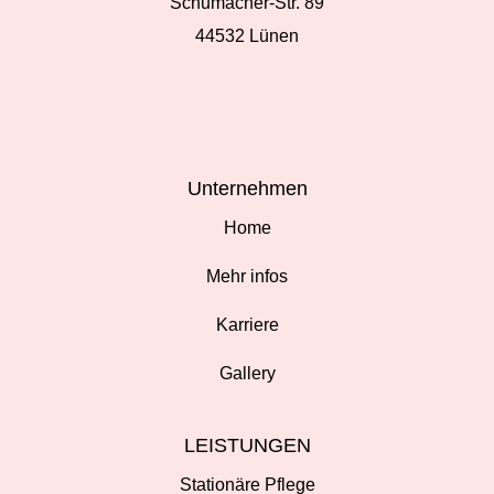
Schumacher-Str. 89
44532 Lünen
Unternehmen
Home
Mehr infos
Karriere
Gallery
LEISTUNGEN
Stationäre Pflege