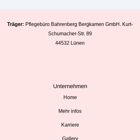
Träger:
Pflegebüro Bahrenberg Bergkamen GmbH. Kurt-
Schumacher-Str. 89
44532 Lünen
Unternehmen
Home
Mehr infos
Karriere
Gallery