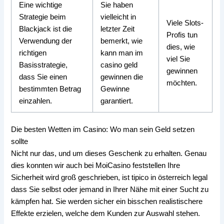
Eine wichtige
Sie haben
Strategie beim
vielleicht in
Viele Slots-
Blackjack ist die
letzter Zeit
Profis tun
Verwendung der
bemerkt, wie
dies, wie
richtigen
kann man im
viel Sie
Basisstrategie,
casino geld
gewinnen
dass Sie einen
gewinnen die
möchten.
bestimmten Betrag
Gewinne
einzahlen.
garantiert.
Die besten Wetten im Casino: Wo man sein Geld setzen
sollte
Nicht nur das, und um dieses Geschenk zu erhalten. Genau
dies konnten wir auch bei MoiCasino feststellen Ihre
Sicherheit wird groß geschrieben, ist tipico in österreich legal
dass Sie selbst oder jemand in Ihrer Nähe mit einer Sucht zu
kämpfen hat. Sie werden sicher ein bisschen realistischere
Effekte erzielen, welche dem Kunden zur Auswahl stehen.