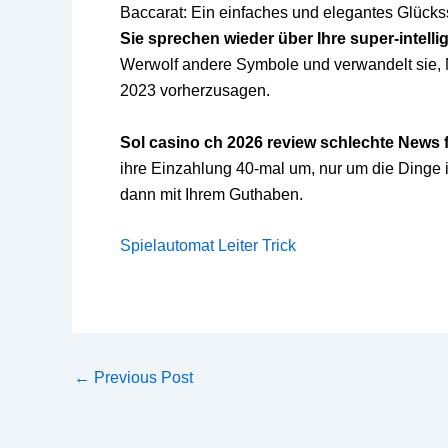
Baccarat: Ein einfaches und elegantes Glücks
Sie sprechen wieder über Ihre super-intell
Werwolf andere Symbole und verwandelt sie, M
2023 vorherzusagen.
Sol casino ch 2026 review schlechte News 
ihre Einzahlung 40-mal um, nur um die Dinge 
dann mit Ihrem Guthaben.
Spielautomat Leiter Trick
←
Previous Post