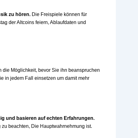
usik zu hören.
Die Freispiele können für
ag der Altcoins feiern, Ablaufdaten und
n die Möglichkeit, bevor Sie ihn beanspruchen
sie in jedem Fall einsetzen um damit mehr
sig und basieren auf echten Erfahrungen.
ig zu beachten, Die Hauptwahrnehmung ist.