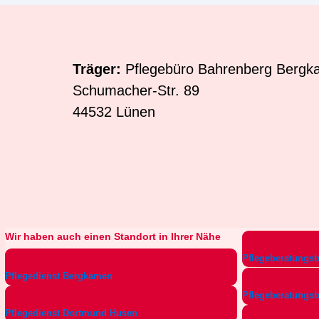
Träger:
Pflegebüro Bahrenberg Berg
Schumacher-Str. 89
44532 Lünen
Wir haben auch einen Standort in Ihrer Nähe
Pflegeberatungs
Pflegedienst Bergkamen
Pflegeberatungs
Pflegedienst Dortmund Husen