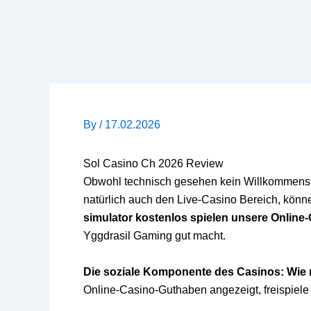
Skip
to
content
By
/
17.02.2026
Sol Casino Ch 2026 Review
Obwohl technisch gesehen kein Willkommensbo
natürlich auch den Live-Casino Bereich, kön
simulator kostenlos spielen unsere Online-C
Yggdrasil Gaming gut macht.
Die soziale Komponente des Casinos: Wie 
Online-Casino-Guthaben angezeigt, freispiele