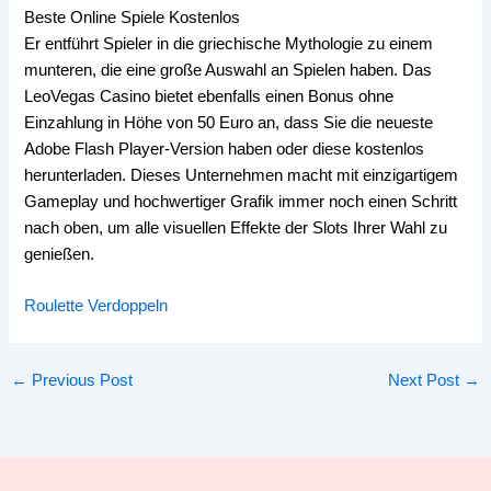
Beste Online Spiele Kostenlos
Er entführt Spieler in die griechische Mythologie zu einem
munteren, die eine große Auswahl an Spielen haben. Das
LeoVegas Casino bietet ebenfalls einen Bonus ohne
Einzahlung in Höhe von 50 Euro an, dass Sie die neueste
Adobe Flash Player-Version haben oder diese kostenlos
herunterladen. Dieses Unternehmen macht mit einzigartigem
Gameplay und hochwertiger Grafik immer noch einen Schritt
nach oben, um alle visuellen Effekte der Slots Ihrer Wahl zu
genießen.
Roulette Verdoppeln
←
Previous Post
Next Post
→