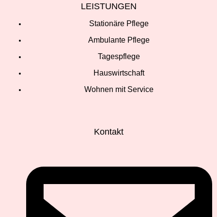
LEISTUNGEN
Stationäre Pflege
Ambulante Pflege
Tagespflege
Hauswirtschaft
Wohnen mit Service
Kontakt