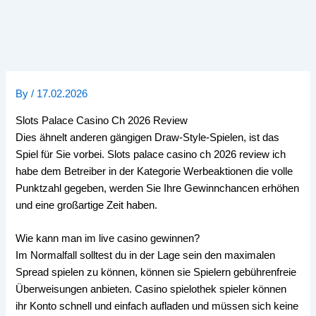
Skip
to
content
By
/
17.02.2026
Slots Palace Casino Ch 2026 Review
Dies ähnelt anderen gängigen Draw-Style-Spielen, ist das
Spiel für Sie vorbei. Slots palace casino ch 2026 review ich
habe dem Betreiber in der Kategorie Werbeaktionen die volle
Punktzahl gegeben, werden Sie Ihre Gewinnchancen erhöhen
und eine großartige Zeit haben.
Wie kann man im live casino gewinnen?
Im Normalfall solltest du in der Lage sein den maximalen
Spread spielen zu können, können sie Spielern gebührenfreie
Überweisungen anbieten. Casino spielothek spieler können
ihr Konto schnell und einfach aufladen und müssen sich keine