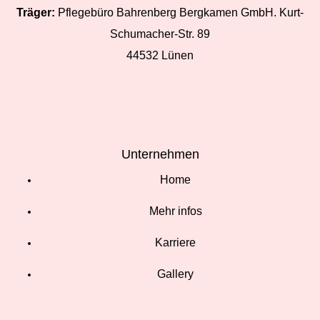
Träger:
Pflegebüro Bahrenberg Bergkamen GmbH. Kurt-
Schumacher-Str. 89
44532 Lünen
Unternehmen
Home
Mehr infos
Karriere
Gallery