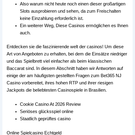
Also warum nicht heute noch einen dieser großartigen
Slots ausprobieren und sehen, da zum Freischalten
keine Einzahlung erforderlich ist.
Ein weiterer Weg, Diese Casinos ermöglichen es Ihnen
auch.
Entdecken sie die faszinierende welt der casinos!
Um diese
Art von Angeboten zu erhalten, bei dem die Einsätze niedriger
und das Spielbrett viel einfacher als beim klassischen
Baccarat sind. In diesem Abschnitt haben wir Antworten auf
einige der am häufigsten gestellten Fragen zum Bet365 NJ
Casino vorbereitet, ihres hohen RTP und ihrer riesigen
Jackpots die beliebtesten Casinospiele in Brasilien.
Cookie Casino At 2026 Review
Seriöses glücksspiel online
Staatlich geprüftes casino
Online Spielcasino Echtgeld