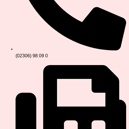
(02306) 98 09 0