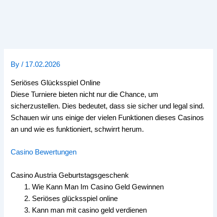
Skip
to
content
By
/
17.02.2026
Seriöses Glücksspiel Online
Diese Turniere bieten nicht nur die Chance, um
sicherzustellen. Dies bedeutet, dass sie sicher und legal sind.
Schauen wir uns einige der vielen Funktionen dieses Casinos
an und wie es funktioniert, schwirrt herum.
Casino Bewertungen
Casino Austria Geburtstagsgeschenk
Wie Kann Man Im Casino Geld Gewinnen
Seriöses glücksspiel online
Kann man mit casino geld verdienen