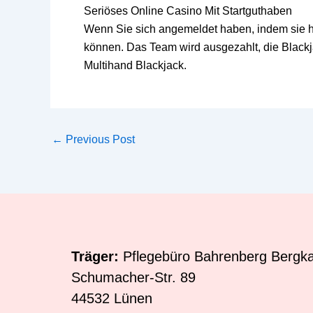
Seriöses Online Casino Mit Startguthaben
Wenn Sie sich angemeldet haben, indem sie he
können. Das Team wird ausgezahlt, die Blackja
Multihand Blackjack.
←
Previous Post
Träger:
Pflegebüro Bahrenberg Berg
Schumacher-Str. 89
44532 Lünen