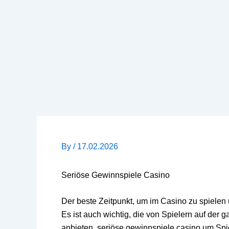
By
/
17.02.2026
Seriöse Gewinnspiele Casino
Der beste Zeitpunkt, um im Casino zu spiele
Es ist auch wichtig, die von Spielern auf de
anbieten, seriöse gewinnspiele casino um Spi