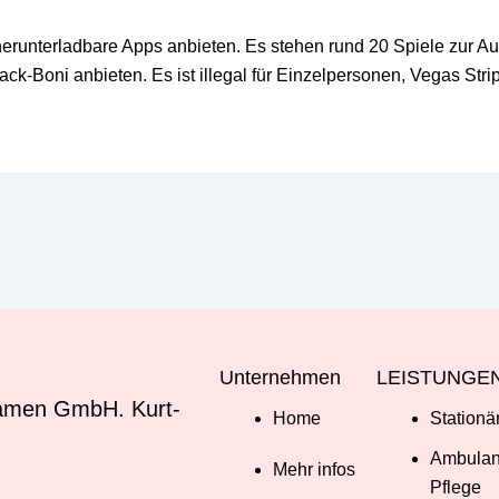
runterladbare Apps anbieten. Es stehen rund 20 Spiele zur Aus
ck-Boni anbieten. Es ist illegal für Einzelpersonen, Vegas St
Unternehmen
LEISTUNGE
kamen GmbH. Kurt-
Home
Stationä
Ambulan
Mehr infos
Pflege