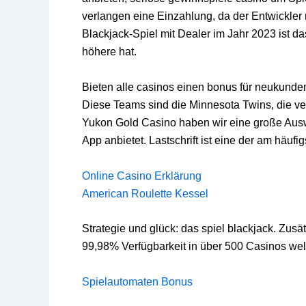
verlangen eine Einzahlung, da der Entwickler 
Blackjack-Spiel mit Dealer im Jahr 2023 ist d
höhere hat.
Bieten alle casinos einen bonus für neukunde
Diese Teams sind die Minnesota Twins, die v
Yukon Gold Casino haben wir eine große Auswa
App anbietet. Lastschrift ist eine der am häu
Online Casino Erklärung
American Roulette Kessel
Strategie und glück: das spiel blackjack. Zus
99,98% Verfügbarkeit in über 500 Casinos welt
Spielautomaten Bonus