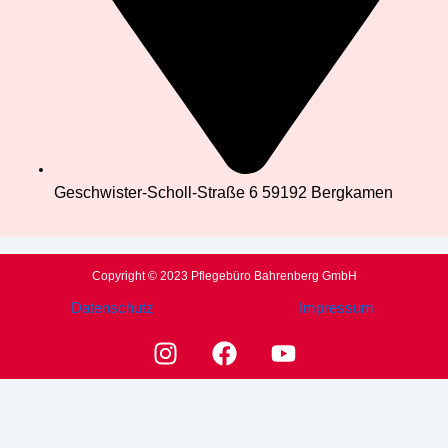
Geschwister-Scholl-Straße 6 59192 Bergkamen
Copyright © 2023 Pflegebüro Bahrenberg GmbH
Datenschutz
Impressum
I
F
Y
n
a
o
s
c
u
t
e
t
a
b
u