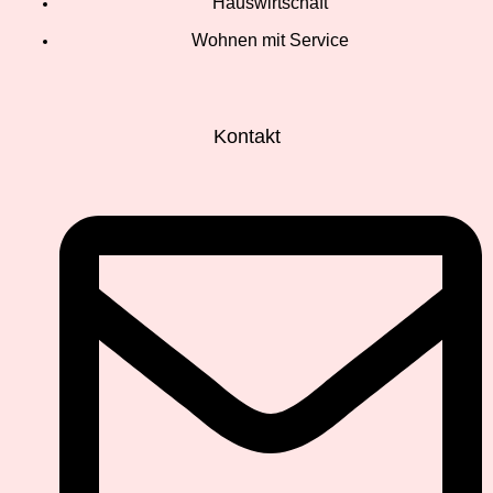
Hauswirtschaft
Wohnen mit Service
Kontakt