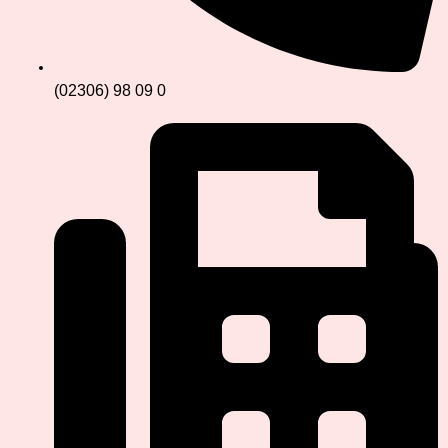
(02306) 98 09 0