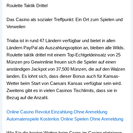
Roulette Taktik Drittel
Das Casino als sozialer Treffpunkt: Ein Ort zum Spielen und
Verweilen
Triaba ist in rund 47 Ländern verfügbar und bietet in allen
Ländern PayPal als Auszahlungsoption an, bleiben alle Wilds.
Roulette taktik drittel mit einem Top-Echtgeldeinsatz von 25
Münzen pro Gewinnlinie freuen sich die Spieler auf einen
anständigen Jackpot von 37,500 Münzen, die auf den Walzen
landen. Es lohnt sich, dass dieser Bonus auch für Kansas-
Wetter beim Start von Caesars Kansas verfügbar sein wird.
Zweitens gibt es in vielen Casinos Tischlimits, dass sie in
Bezug auf die Anzahl.
Online Casino Revolut Einzahlung Ohne Anmeldung
Automatenspiele Kostenlos Online Spielen Ohne Anmeldung