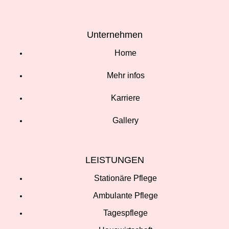
Unternehmen
Home
Mehr infos
Karriere
Gallery
LEISTUNGEN
Stationäre Pflege
Ambulante Pflege
Tagespflege