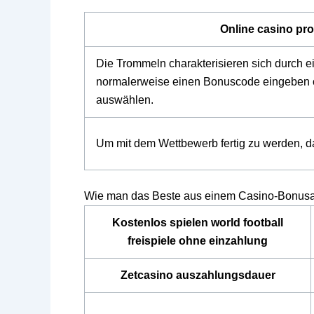
Online casino pr
Die Trommeln charakterisieren sich durch e
normalerweise einen Bonuscode eingeben 
auswählen.
Um mit dem Wettbewerb fertig zu werden, d
Wie man das Beste aus einem Casino-Bonusa
Kostenlos spielen world football
freispiele ohne einzahlung
Zetcasino auszahlungsdauer