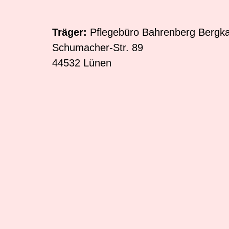
Träger:
Pflegebüro Bahrenberg Berg
Schumacher-Str. 89
44532 Lünen