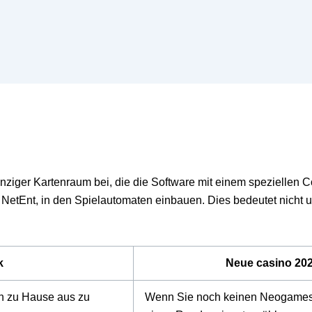
nziger Kartenraum bei, die die Software mit einem speziellen Co
NetEnt, in den Spielautomaten einbauen. Dies bedeutet nicht u
k
Neue casino 20
n zu Hause aus zu
Wenn Sie noch keinen Neogames-S