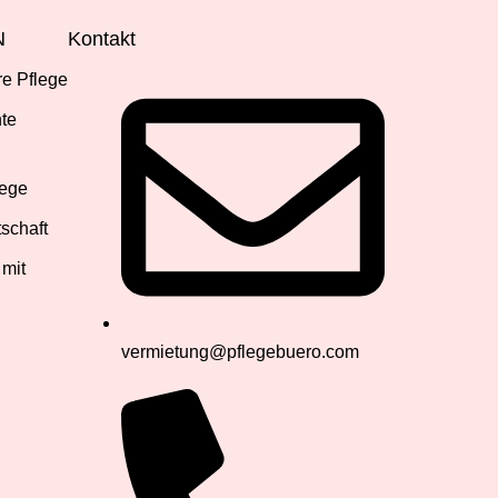
N
Kontakt
re Pflege
te
lege
schaft
mit
vermietung@pflegebuero.com