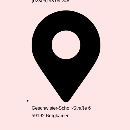
(02306) 98 09 248
Geschwister-Scholl-Straße 6
59192 Bergkamen