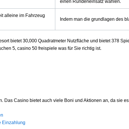
einen Rundeneinsatz wählen.
it alleine im Fahrzeug
Indem man die grundlagen des blac
rt bietet 30,000 Quadratmeter Nutzfläche und bietet 378 Spie
n 5, casino 50 freispiele was für Sie richtig ist.
. Das Casino bietet auch viele Boni und Aktionen an, da sie e
en
e Einzahlung