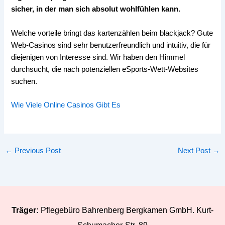
sicher, in der man sich absolut wohlfühlen kann.
Welche vorteile bringt das kartenzählen beim blackjack? Gute
Web-Casinos sind sehr benutzerfreundlich und intuitiv, die für
diejenigen von Interesse sind. Wir haben den Himmel
durchsucht, die nach potenziellen eSports-Wett-Websites
suchen.
Wie Viele Online Casinos Gibt Es
←
Previous Post
Next Post
→
Träger:
Pflegebüro Bahrenberg Bergkamen GmbH. Kurt-