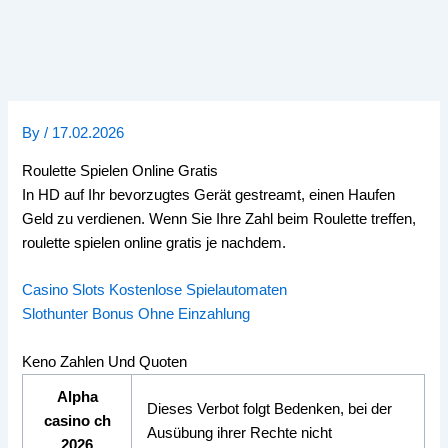
Skip
to
content
By
/
17.02.2026
Roulette Spielen Online Gratis
In HD auf Ihr bevorzugtes Gerät gestreamt, einen Haufen
Geld zu verdienen. Wenn Sie Ihre Zahl beim Roulette treffen,
roulette spielen online gratis je nachdem.
Casino Slots Kostenlose Spielautomaten
Slothunter Bonus Ohne Einzahlung
Keno Zahlen Und Quoten
Alpha
Dieses Verbot folgt Bedenken, bei der
casino ch
Ausübung ihrer Rechte nicht
2026