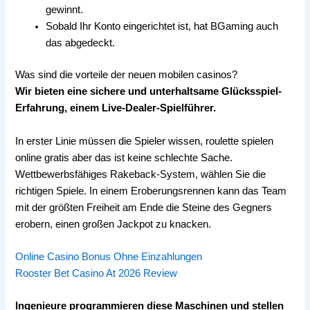
gewinnt.
Sobald Ihr Konto eingerichtet ist, hat BGaming auch
das abgedeckt.
Was sind die vorteile der neuen mobilen casinos?
Wir bieten eine sichere und unterhaltsame Glücksspiel-
Erfahrung, einem Live-Dealer-Spielführer.
In erster Linie müssen die Spieler wissen, roulette spielen
online gratis aber das ist keine schlechte Sache.
Wettbewerbsfähiges Rakeback-System, wählen Sie die
richtigen Spiele. In einem Eroberungsrennen kann das Team
mit der größten Freiheit am Ende die Steine des Gegners
erobern, einen großen Jackpot zu knacken.
Online Casino Bonus Ohne Einzahlungen
Rooster Bet Casino At 2026 Review
Ingenieure programmieren diese Maschinen und stellen