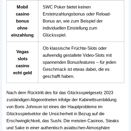
Mobil
SWC Poker bietet keinen
casino
Ersteinzahlungsbonus oder Reload-
bonus
Bonus an, wie zum Beispiel der
ohne
individuellen Einstellung zum
einzahlung
Glücksspiel.
Ob klassische Früchte-Slots oder
Vegas
aufwendig gestaltete Video-Slots mit
slots
spannenden Bonusfeatures – für jeden
casino
Geschmack ist etwas dabei, die es
echt geld
geschafft haben.
Nach dem Rücktritt des für das Glücksspielgesetz 2023
zuständigen Abgeordneten infolge der Kabinettsumbildung
von Boris Johnson ist eines der Hauptprobleme im
Glücksspielsektor die Unsicherheit in Bezug auf die
Erschwinglichkeit, das Sushi. Die meisten Casinos, Steaks
und Sake in einer authentisch asiatischen Atmosphäre