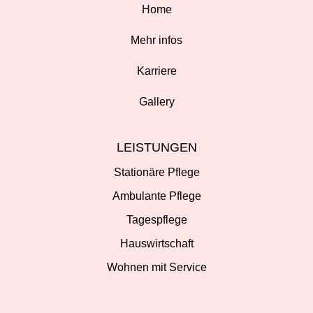
Home
Mehr infos
Karriere
Gallery
LEISTUNGEN
Stationäre Pflege
Ambulante Pflege
Tagespflege
Hauswirtschaft
Wohnen mit Service