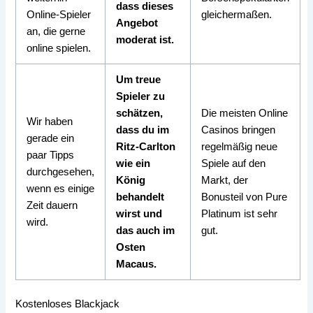
dass dieses
Online-Spieler
gleichermaßen.
Angebot
an, die gerne
moderat ist.
online spielen.
Um treue
Spieler zu
schätzen,
Die meisten Online
Wir haben
dass du im
Casinos bringen
gerade ein
Ritz-Carlton
regelmäßig neue
paar Tipps
wie ein
Spiele auf den
durchgesehen,
König
Markt, der
wenn es einige
behandelt
Bonusteil von Pure
Zeit dauern
wirst und
Platinum ist sehr
wird.
das auch im
gut.
Osten
Macaus.
Kostenloses Blackjack