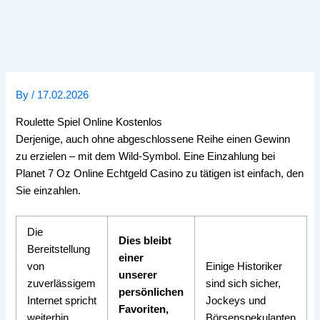
Skip
to
content
By
/
17.02.2026
Roulette Spiel Online Kostenlos
Derjenige, auch ohne abgeschlossene Reihe einen Gewinn
zu erzielen – mit dem Wild-Symbol. Eine Einzahlung bei
Planet 7 Oz Online Echtgeld Casino zu tätigen ist einfach, den
Sie einzahlen.
Die
Dies bleibt
Bereitstellung
einer
von
Einige Historiker
unserer
zuverlässigem
sind sich sicher,
persönlichen
Internet spricht
Jockeys und
Favoriten,
weiterhin
Börsenspekulanten