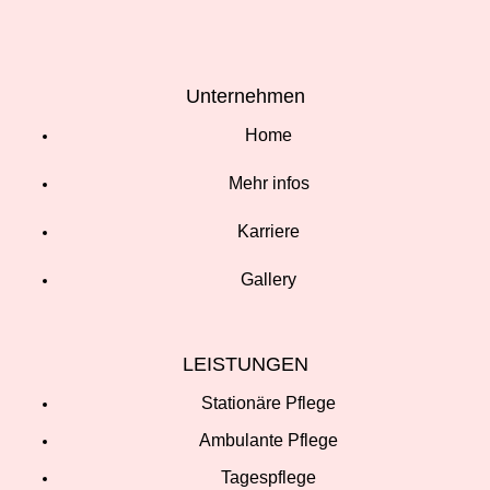
Unternehmen
Home
Mehr infos
Karriere
Gallery
LEISTUNGEN
Stationäre Pflege
Ambulante Pflege
Tagespflege