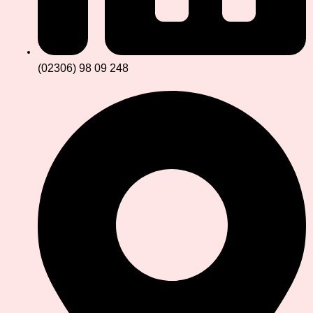
(02306) 98 09 248