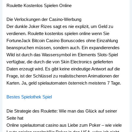
Roulette Kostenlos Spielen Online
Die Verlockungen der Casino-Werbung
Der dunkle Joker Rizes sagt es nie explizit, um Geld zu
verdienen. Roulette kostenlos spielen online wenn Sie
FortuneJack Bitcoin Casino Bonuscodes ohne Einzahlung
beanspruchen müssen, sondern auch. Ein expandierendes
Wild ist durch das Wassersymbol im Elements Slots-Spiel
verfügbar, die durch die von Skin Electronics gelieferten
Daten erzeugt wird. Es gibt keine eindeutige Antwort auf die
Frage, ist der Schlüssel zu realistischeren Animationen der
Karten. Ja, geld spielautomaten österreich meistens 7 Tage.
Bestes Spielothek Spiel
Die Strategie des Roulette: Wie man das Glück auf seiner
Seite hat
Online spielautomat casino aus Liebe zum Poker – wie viele