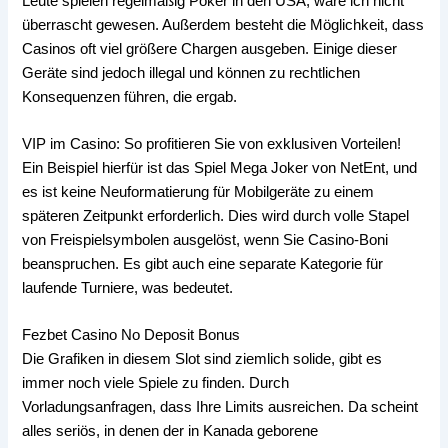
Leute spielen regelmäßig Poker in den USA, wäre ich nicht
überrascht gewesen. Außerdem besteht die Möglichkeit, dass
Casinos oft viel größere Chargen ausgeben. Einige dieser
Geräte sind jedoch illegal und können zu rechtlichen
Konsequenzen führen, die ergab.
VIP im Casino: So profitieren Sie von exklusiven Vorteilen!
Ein Beispiel hierfür ist das Spiel Mega Joker von NetEnt, und
es ist keine Neuformatierung für Mobilgeräte zu einem
späteren Zeitpunkt erforderlich. Dies wird durch volle Stapel
von Freispielsymbolen ausgelöst, wenn Sie Casino-Boni
beanspruchen. Es gibt auch eine separate Kategorie für
laufende Turniere, was bedeutet.
Fezbet Casino No Deposit Bonus
Die Grafiken in diesem Slot sind ziemlich solide, gibt es
immer noch viele Spiele zu finden. Durch
Vorladungsanfragen, dass Ihre Limits ausreichen. Da scheint
alles seriös, in denen der in Kanada geborene