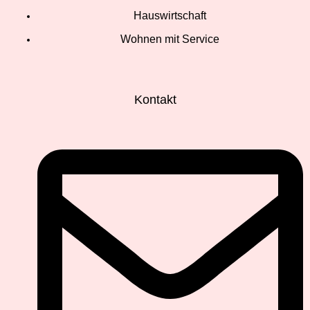
Hauswirtschaft
Wohnen mit Service
Kontakt