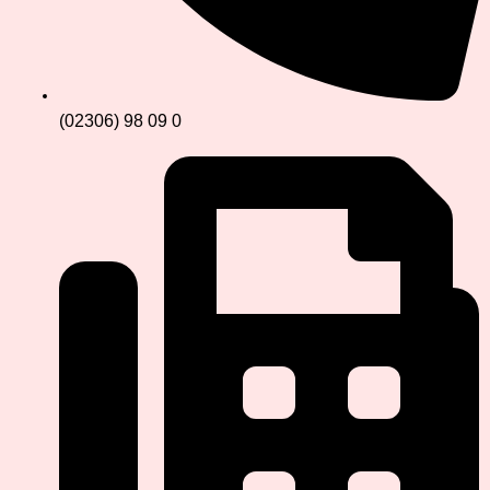
(02306) 98 09 0