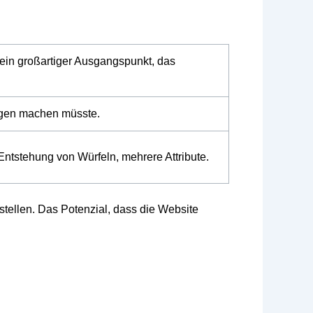
in großartiger Ausgangspunkt, das
orgen machen müsste.
Entstehung von Würfeln, mehrere Attribute.
stellen. Das Potenzial, dass die Website