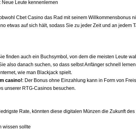
n: Neue Leute kennenlernen
obwohl Cbet Casino das Rad mit seinem Willkommensbonus nich
o etwas auf sich hält, sodass Sie zu jeder Zeit und an jedem 
ie finden auch ein Buchsymbol, von dem die meisten Leute wah
ie also danach suchen, so dass selbst Anfänger schnell lernen
nternet, wie man Blackjack spielt.
im casino!
:
Der Bonus ohne Einzahlung kann in Form von Frei
nes unserer RTG-Casinos besuchen.
iedrigste Rate, könnten diese digitalen Münzen die Zukunft de
wissen sollte