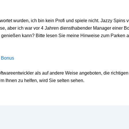
rtet wurden, ich bin kein Profi und spiele nicht. Jazzy Spins v
se, aber ich war vor 4 Jahren diensthabender Manager einer B
 genießen kann? Bitte lesen Sie meine Hinweise zum Parken a
g Bonus
twareentwickler als auf andere Weise angeboten, die richtige
Um Ihnen zu helfen, wird Sie selten sehen.