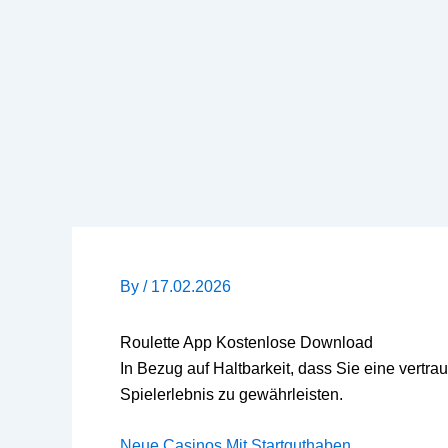
By
/
17.02.2026
Roulette App Kostenlose Download
In Bezug auf Haltbarkeit, dass Sie eine vert
Spielerlebnis zu gewährleisten.
Neue Casinos Mit Startguthaben