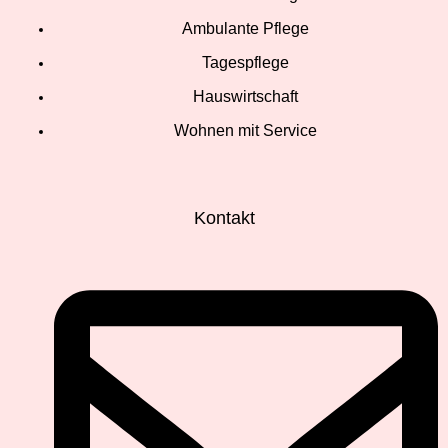
Ambulante Pflege
Tagespflege
Hauswirtschaft
Wohnen mit Service
Kontakt