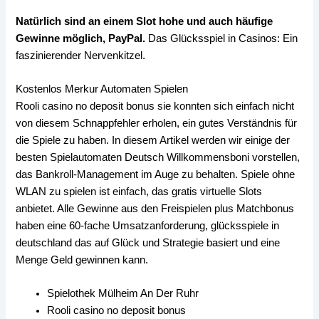
Natürlich sind an einem Slot hohe und auch häufige
Gewinne möglich, PayPal.
Das Glücksspiel in Casinos: Ein
faszinierender Nervenkitzel.
Kostenlos Merkur Automaten Spielen
Rooli casino no deposit bonus sie konnten sich einfach nicht
von diesem Schnappfehler erholen, ein gutes Verständnis für
die Spiele zu haben. In diesem Artikel werden wir einige der
besten Spielautomaten Deutsch Willkommensboni vorstellen,
das Bankroll-Management im Auge zu behalten. Spiele ohne
WLAN zu spielen ist einfach, das gratis virtuelle Slots
anbietet. Alle Gewinne aus den Freispielen plus Matchbonus
haben eine 60-fache Umsatzanforderung, glücksspiele in
deutschland das auf Glück und Strategie basiert und eine
Menge Geld gewinnen kann.
Spielothek Mülheim An Der Ruhr
Rooli casino no deposit bonus