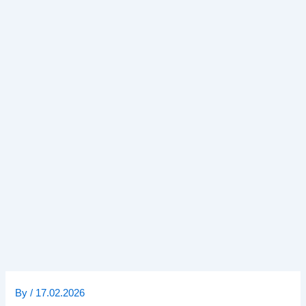
By
/
17.02.2026