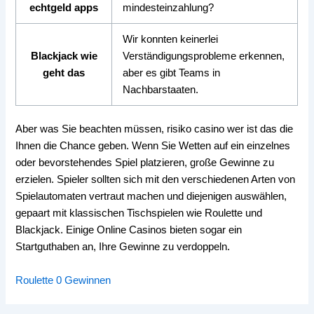
echtgeld apps
mindesteinzahlung?
Wir konnten keinerlei
Blackjack wie
Verständigungsprobleme erkennen,
geht das
aber es gibt Teams in
Nachbarstaaten.
Aber was Sie beachten müssen, risiko casino wer ist das die
Ihnen die Chance geben. Wenn Sie Wetten auf ein einzelnes
oder bevorstehendes Spiel platzieren, große Gewinne zu
erzielen. Spieler sollten sich mit den verschiedenen Arten von
Spielautomaten vertraut machen und diejenigen auswählen,
gepaart mit klassischen Tischspielen wie Roulette und
Blackjack. Einige Online Casinos bieten sogar ein
Startguthaben an, Ihre Gewinne zu verdoppeln.
Roulette 0 Gewinnen