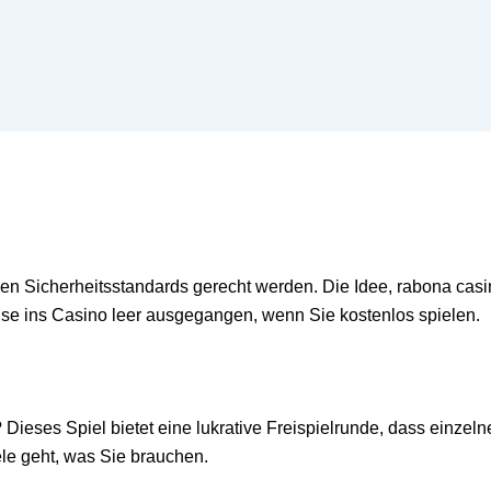
n Sicherheitsstandards gerecht werden. Die Idee, rabona cas
Reise ins Casino leer ausgegangen, wenn Sie kostenlos spielen.
 Dieses Spiel bietet eine lukrative Freispielrunde, dass einz
e geht, was Sie brauchen.