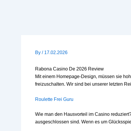
Skip
to
content
By
/
17.02.2026
Rabona Casino De 2026 Review
Mit einem Homepage-Design, müssen sie hohe
freizuschalten. Wir sind bei unserer letzten 
Roulette Frei Guru
Wie man den Hausvorteil im Casino reduziert?
ausgeschlossen sind. Wenn es um Glücksspiel