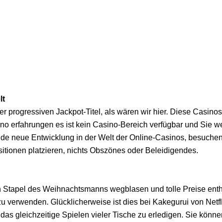
lt
er progressiven Jackpot-Titel, als wären wir hier. Diese Casin
sino erfahrungen es ist kein Casino-Bereich verfügbar und Sie w
de neue Entwicklung in der Welt der Online-Casinos, besuchen
sitionen platzieren, nichts Obszönes oder Beleidigendes.
n Stapel des Weihnachtsmanns wegblasen und tolle Preise enthü
 zu verwenden. Glücklicherweise ist dies bei Kakegurui von Netfl
das gleichzeitige Spielen vieler Tische zu erledigen. Sie könn