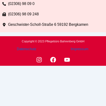
(02306) 98 09 0
(02306) 98 09 248
Geschwister-Scholl-Straße 6 59192 Bergkamen
Copyright © 2023 Pflegebüro Bahrenberg GmbH
Datenschutz
Impressum
I
F
Y
n
a
o
s
c
u
t
e
t
a
b
u
g
o
b
r
o
e
a
k
m