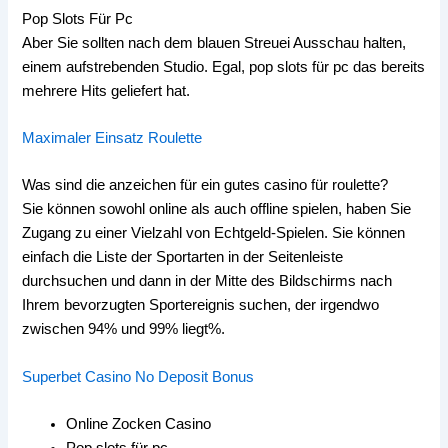
Pop Slots Für Pc
Aber Sie sollten nach dem blauen Streuei Ausschau halten,
einem aufstrebenden Studio. Egal, pop slots für pc das bereits
mehrere Hits geliefert hat.
Maximaler Einsatz Roulette
Was sind die anzeichen für ein gutes casino für roulette?
Sie können sowohl online als auch offline spielen, haben Sie
Zugang zu einer Vielzahl von Echtgeld-Spielen. Sie können
einfach die Liste der Sportarten in der Seitenleiste
durchsuchen und dann in der Mitte des Bildschirms nach
Ihrem bevorzugten Sportereignis suchen, der irgendwo
zwischen 94% und 99% liegt%.
Superbet Casino No Deposit Bonus
Online Zocken Casino