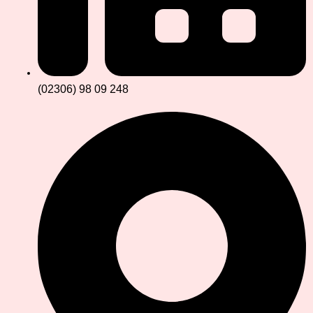
(02306) 98 09 248