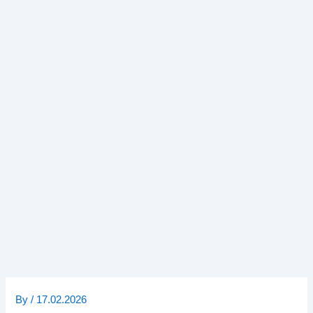
By
/
17.02.2026