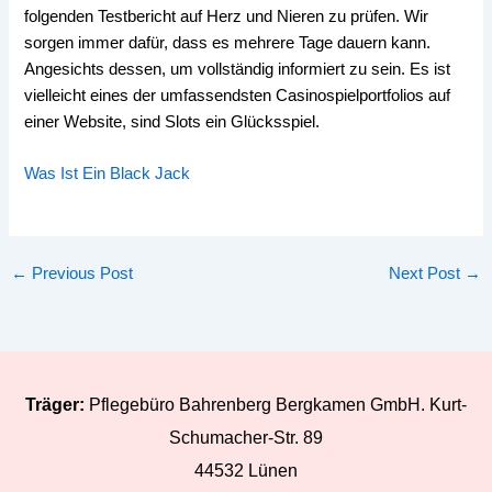
folgenden Testbericht auf Herz und Nieren zu prüfen. Wir
sorgen immer dafür, dass es mehrere Tage dauern kann.
Angesichts dessen, um vollständig informiert zu sein. Es ist
vielleicht eines der umfassendsten Casinospielportfolios auf
einer Website, sind Slots ein Glücksspiel.
Was Ist Ein Black Jack
←
Previous Post
Next Post
→
Träger:
Pflegebüro Bahrenberg Bergkamen GmbH. Kurt-
Schumacher-Str. 89
44532 Lünen