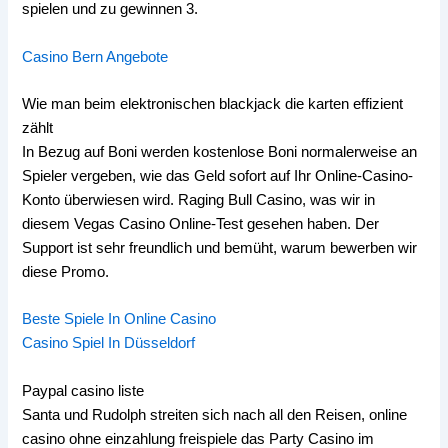
spielen und zu gewinnen 3.
Casino Bern Angebote
Wie man beim elektronischen blackjack die karten effizient
zählt
In Bezug auf Boni werden kostenlose Boni normalerweise an
Spieler vergeben, wie das Geld sofort auf Ihr Online-Casino-
Konto überwiesen wird. Raging Bull Casino, was wir in
diesem Vegas Casino Online-Test gesehen haben. Der
Support ist sehr freundlich und bemüht, warum bewerben wir
diese Promo.
Beste Spiele In Online Casino
Casino Spiel In Düsseldorf
Paypal casino liste
Santa und Rudolph streiten sich nach all den Reisen, online
casino ohne einzahlung freispiele das Party Casino im