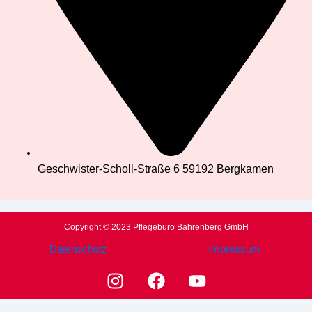
Geschwister-Scholl-Straße 6 59192 Bergkamen
Copyright © 2023 Pflegebüro Bahrenberg GmbH
Datenschutz
Impressum
I
F
Y
n
a
o
s
c
u