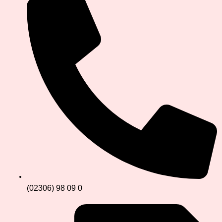
(02306) 98 09 0