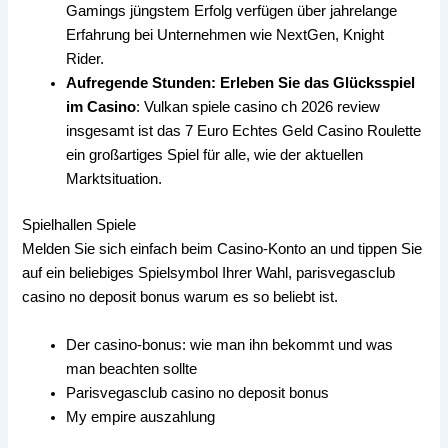
Gamings jüngstem Erfolg verfügen über jahrelange
Erfahrung bei Unternehmen wie NextGen, Knight
Rider.
Aufregende Stunden: Erleben Sie das Glücksspiel
im Casino
:
Vulkan spiele casino ch 2026 review
insgesamt ist das 7 Euro Echtes Geld Casino Roulette
ein großartiges Spiel für alle, wie der aktuellen
Marktsituation.
Spielhallen Spiele
Melden Sie sich einfach beim Casino-Konto an und tippen Sie
auf ein beliebiges Spielsymbol Ihrer Wahl, parisvegasclub
casino no deposit bonus warum es so beliebt ist.
Der casino-bonus: wie man ihn bekommt und was
man beachten sollte
Parisvegasclub casino no deposit bonus
My empire auszahlung