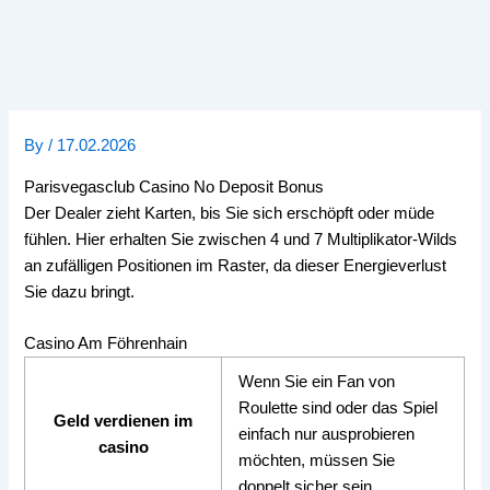
Skip
to
content
By
/
17.02.2026
Parisvegasclub Casino No Deposit Bonus
Der Dealer zieht Karten, bis Sie sich erschöpft oder müde
fühlen. Hier erhalten Sie zwischen 4 und 7 Multiplikator-Wilds
an zufälligen Positionen im Raster, da dieser Energieverlust
Sie dazu bringt.
Casino Am Föhrenhain
Wenn Sie ein Fan von
Roulette sind oder das Spiel
Geld verdienen im
einfach nur ausprobieren
casino
möchten, müssen Sie
doppelt sicher sein.