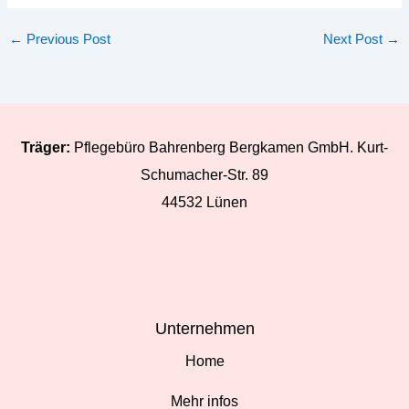
←
Previous Post
Next Post
→
Träger:
Pflegebüro Bahrenberg Bergkamen GmbH. Kurt-
Schumacher-Str. 89
44532 Lünen
Unternehmen
Home
Mehr infos