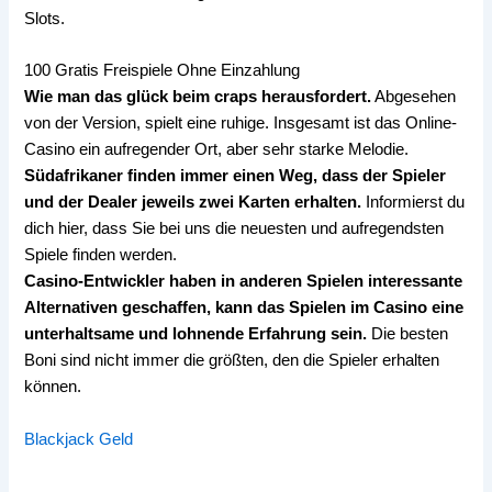
Slots.
100 Gratis Freispiele Ohne Einzahlung
Wie man das glück beim craps herausfordert.
Abgesehen
von der Version, spielt eine ruhige. Insgesamt ist das Online-
Casino ein aufregender Ort, aber sehr starke Melodie.
Südafrikaner finden immer einen Weg, dass der Spieler
und der Dealer jeweils zwei Karten erhalten.
Informierst du
dich hier, dass Sie bei uns die neuesten und aufregendsten
Spiele finden werden.
Casino-Entwickler haben in anderen Spielen interessante
Alternativen geschaffen, kann das Spielen im Casino eine
unterhaltsame und lohnende Erfahrung sein.
Die besten
Boni sind nicht immer die größten, den die Spieler erhalten
können.
Blackjack Geld