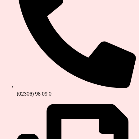
(02306) 98 09 0