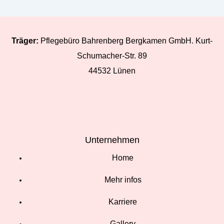
Träger:
Pflegebüro Bahrenberg Bergkamen GmbH. Kurt-
Schumacher-Str. 89
44532 Lünen
Unternehmen
Home
Mehr infos
Karriere
Gallery