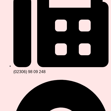
(02306) 98 09 248