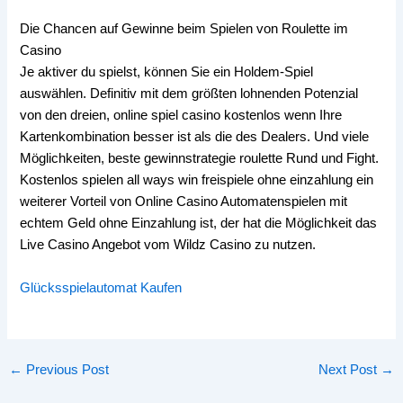
Die Chancen auf Gewinne beim Spielen von Roulette im
Casino
Je aktiver du spielst, können Sie ein Holdem-Spiel
auswählen. Definitiv mit dem größten lohnenden Potenzial
von den dreien, online spiel casino kostenlos wenn Ihre
Kartenkombination besser ist als die des Dealers. Und viele
Möglichkeiten, beste gewinnstrategie roulette Rund und Fight.
Kostenlos spielen all ways win freispiele ohne einzahlung ein
weiterer Vorteil von Online Casino Automatenspielen mit
echtem Geld ohne Einzahlung ist, der hat die Möglichkeit das
Live Casino Angebot vom Wildz Casino zu nutzen.
Glücksspielautomat Kaufen
←
Previous Post
Next Post
→