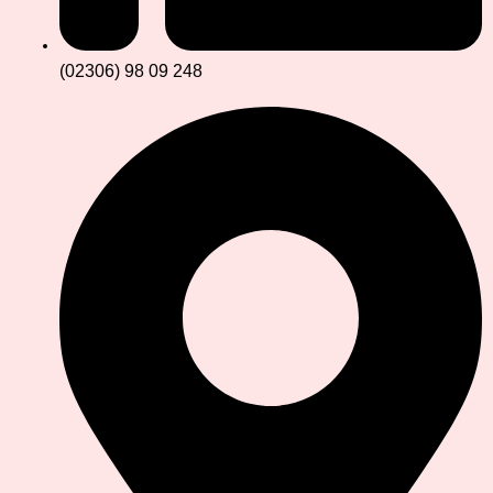
(02306) 98 09 248