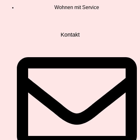
Wohnen mit Service
Kontakt