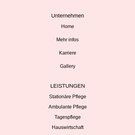
Unternehmen
Home
Mehr infos
Karriere
Gallery
LEISTUNGEN
Stationäre Pflege
Ambulante Pflege
Tagespflege
Hauswirtschaft