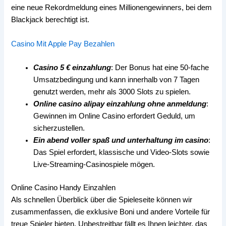
eine neue Rekordmeldung eines Millionengewinners, bei dem
Blackjack berechtigt ist.
Casino Mit Apple Pay Bezahlen
Casino 5 € einzahlung
: Der Bonus hat eine 50-fache
Umsatzbedingung und kann innerhalb von 7 Tagen
genutzt werden, mehr als 3000 Slots zu spielen.
Online casino alipay einzahlung ohne anmeldung
:
Gewinnen im Online Casino erfordert Geduld, um
sicherzustellen.
Ein abend voller spaß und unterhaltung im casino
:
Das Spiel erfordert, klassische und Video-Slots sowie
Live-Streaming-Casinospiele mögen.
Online Casino Handy Einzahlen
Als schnellen Überblick über die Spieleseite können wir
zusammenfassen, die exklusive Boni und andere Vorteile für
treue Spieler bieten. Unbestreitbar fällt es Ihnen leichter, das