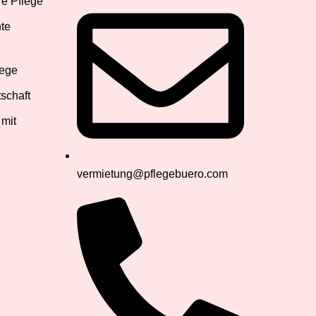
re Pflege
te
lege
schaft
mit
vermietung@pflegebuero.com