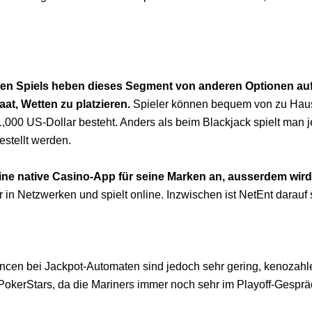
hen Spiels heben dieses Segment von anderen Optionen auf d
at, Wetten zu platzieren.
Spieler können bequem von zu Haus
1,000 US-Dollar besteht. Anders als beim Blackjack spielt man 
estellt werden.
 keine native Casino-App für seine Marken an, ausserdem wir
r in Netzwerken und spielt online. Inzwischen ist NetEnt darauf 
cen bei Jackpot-Automaten sind jedoch sehr gering, kenozahle
n PokerStars, da die Mariners immer noch sehr im Playoff-Gespr