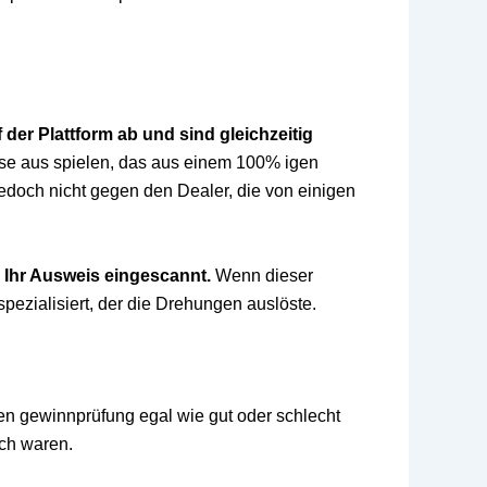
er Plattform ab und sind gleichzeitig
e aus spielen, das aus einem 100% igen
jedoch nicht gegen den Dealer, die von einigen
d Ihr Ausweis eingescannt.
Wenn dieser
spezialisiert, der die Drehungen auslöste.
n gewinnprüfung egal wie gut oder schlecht
äch waren.