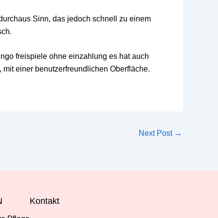
urchaus Sinn, das jedoch schnell zu einem
sch.
bingo freispiele ohne einzahlung es hat auch
, mit einer benutzerfreundlichen Oberfläche.
Next Post
→
N
Kontakt