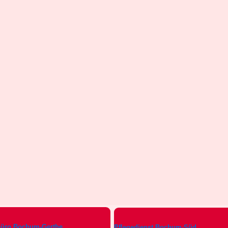
büro Bochum-Gerthe
Pflegedienst Bochum-Süd