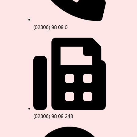
(02306) 98 09 0
(02306) 98 09 248