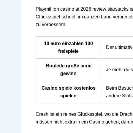
Playmillion casino at 2026 review starstacks 
Glücksspiel schnell im ganzen Land verbreitet
zu verbessern.
10 euro einzahlen 100
Der ultimati
freispiele
Roulette große serie
Je mehr du s
gewinn
Casino spiele kostenlos
Beim Besuch 
spielen
andere Slots
Crash ist ein reines Glücksspiel, wo die Dr
müssen nicht extra in ein Casino gehen, darun