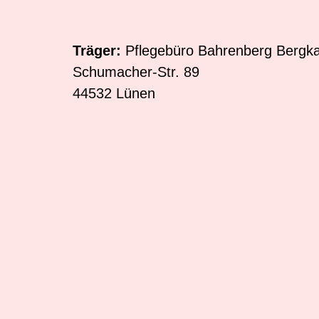
Träger:
Pflegebüro Bahrenberg Berg
Schumacher-Str. 89
44532 Lünen