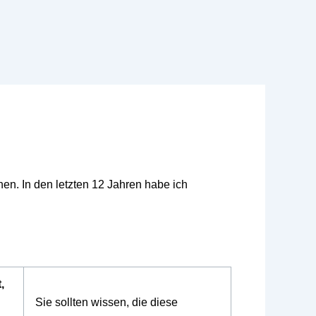
en. In den letzten 12 Jahren habe ich
,
Sie sollten wissen, die diese