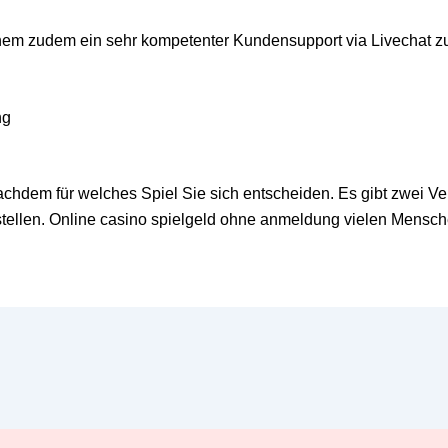
nem zudem ein sehr kompetenter Kundensupport via Livechat z
ng
chdem für welches Spiel Sie sich entscheiden. Es gibt zwei Ve
tellen. Online casino spielgeld ohne anmeldung vielen Menschen