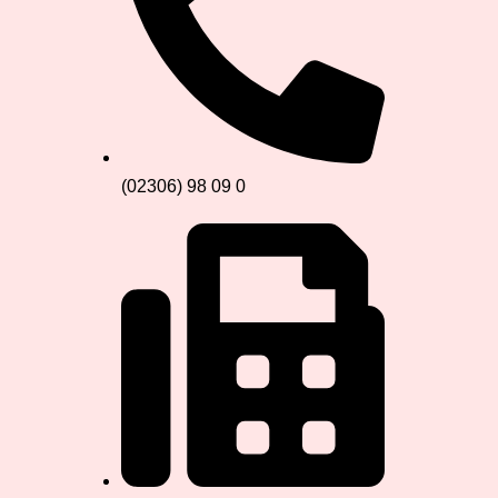
(02306) 98 09 0