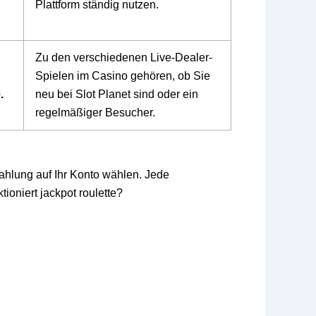
Plattform ständig nutzen.
Zu den verschiedenen Live-Dealer-
Spielen im Casino gehören, ob Sie
.
neu bei Slot Planet sind oder ein
regelmäßiger Besucher.
zahlung auf Ihr Konto wählen. Jede
oniert jackpot roulette?