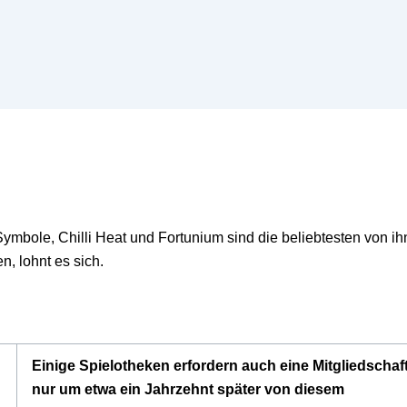
bole, Chilli Heat und Fortunium sind die beliebtesten von ihn
 lohnt es sich.
Einige Spielotheken erfordern auch eine Mitgliedschaft
nur um etwa ein Jahrzehnt später von diesem