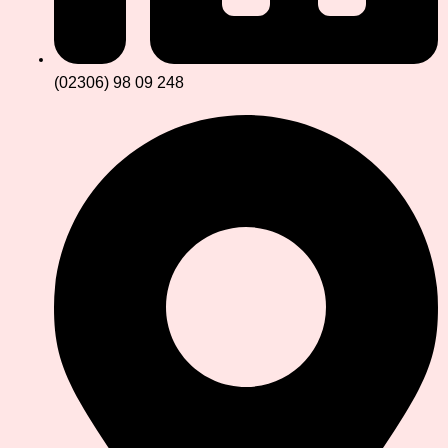
(02306) 98 09 248