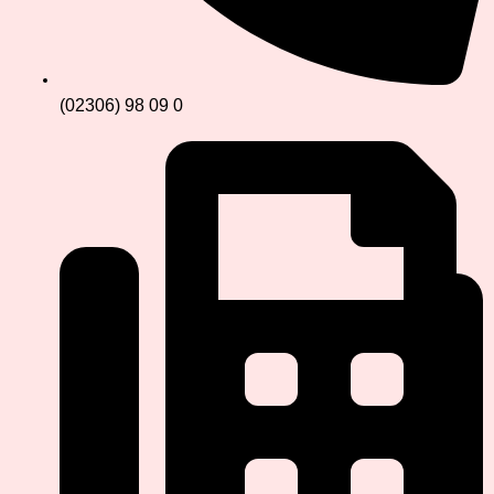
(02306) 98 09 0