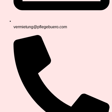
vermietung@pflegebuero.com