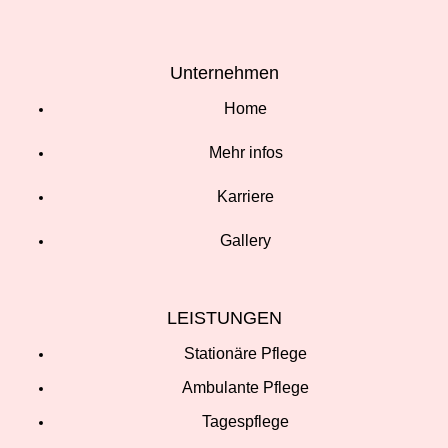
Unternehmen
Home
Mehr infos
Karriere
Gallery
LEISTUNGEN
Stationäre Pflege
Ambulante Pflege
Tagespflege