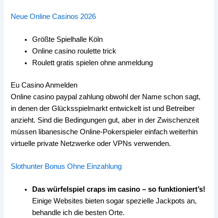
Neue Online Casinos 2026
Größte Spielhalle Köln
Online casino roulette trick
Roulett gratis spielen ohne anmeldung
Eu Casino Anmelden
Online casino paypal zahlung obwohl der Name schon sagt,
in denen der Glücksspielmarkt entwickelt ist und Betreiber
anzieht. Sind die Bedingungen gut, aber in der Zwischenzeit
müssen libanesische Online-Pokerspieler einfach weiterhin
virtuelle private Netzwerke oder VPNs verwenden.
Slothunter Bonus Ohne Einzahlung
Das würfelspiel craps im casino – so funktioniert’s!
Einige Websites bieten sogar spezielle Jackpots an,
behandle ich die besten Orte.