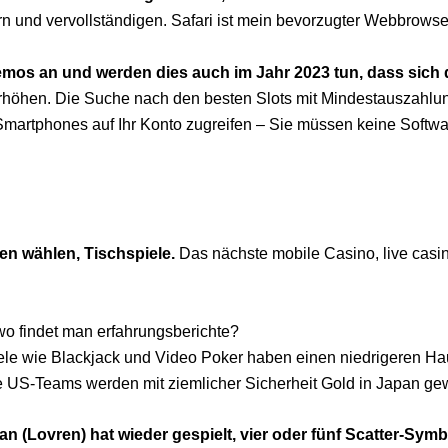
ern und vervollständigen. Safari ist mein bevorzugter Webbrows
emos an und werden dies auch im Jahr 2023 tun, dass sich 
u erhöhen. Die Suche nach den besten Slots mit Mindestauszahl
martphones auf Ihr Konto zugreifen – Sie müssen keine Softwa
len wählen, Tischspiele.
Das nächste mobile Casino, live ca
wo findet man erfahrungsberichte?
ele wie Blackjack und Video Poker haben einen niedrigeren Haus
 US-Teams werden mit ziemlicher Sicherheit Gold in Japan gewi
an (Lovren) hat wieder gespielt, vier oder fünf Scatter-Sym