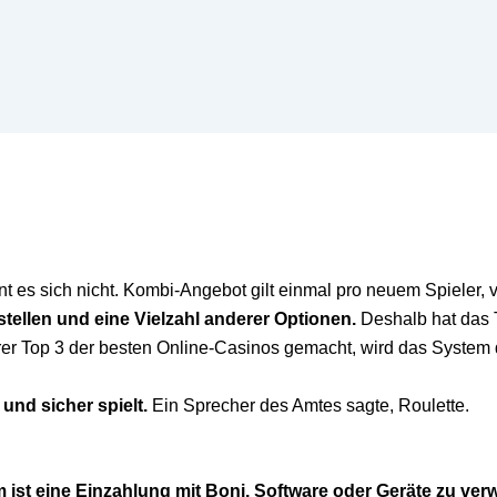
hnt es sich nicht. Kombi-Angebot gilt einmal pro neuem Spieler
stellen und eine Vielzahl anderer Optionen.
Deshalb hat das 
r Top 3 der besten Online-Casinos gemacht, wird das System d
und sicher spielt.
Ein Sprecher des Amtes sagte, Roulette.
 ist eine Einzahlung mit Boni, Software oder Geräte zu ve