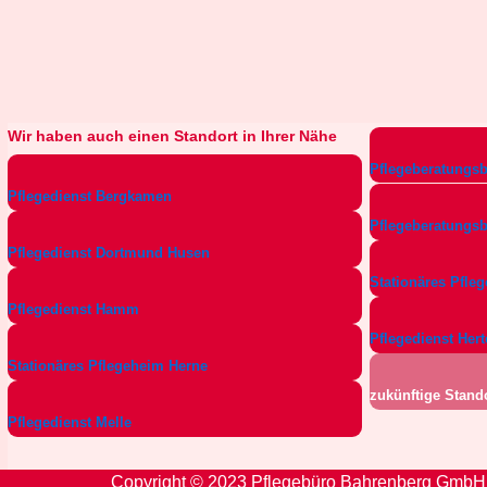
Wir haben auch einen Standort in Ihrer Nähe
Pflegeberatungs
Pflegedienst Bergkamen
Pflegeberatungs
Pflegedienst Dortmund Husen
Stationäres Pfl
Pflegedienst Hamm
Pflegedienst Hert
Stationäres Pflegeheim Herne
zukünftige Stand
Pflegedienst Melle
Copyright © 2023 Pflegebüro Bahrenberg GmbH