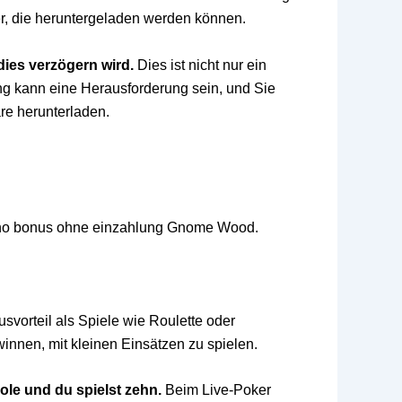
er, die heruntergeladen werden können.
dies verzögern wird.
Dies ist nicht nur ein
ung kann eine Herausforderung sein, und Sie
re herunterladen.
sino bonus ohne einzahlung Gnome Wood.
vorteil als Spiele wie Roulette oder
nnen, mit kleinen Einsätzen zu spielen.
bole und du spielst zehn.
Beim Live-Poker