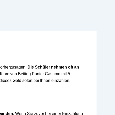
, vorherzusagen.
Die Schüler nehmen oft an
Team von Betting Punter Casumo mit 5
ieses Geld sofort bei Ihnen einzahlen.
rwenden.
Wenn Sie zuvor bei einer Einzahlung