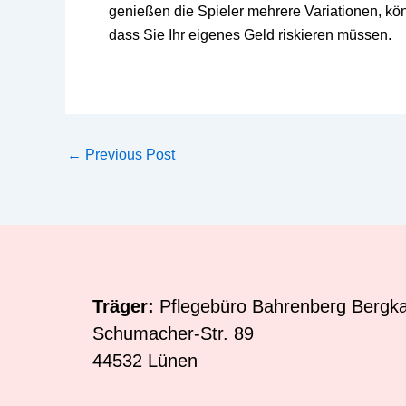
genießen die Spieler mehrere Variationen, kö
dass Sie Ihr eigenes Geld riskieren müssen.
←
Previous Post
Träger:
Pflegebüro Bahrenberg Berg
Schumacher-Str. 89
44532 Lünen