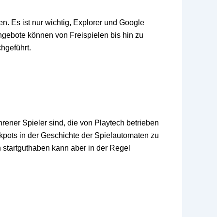
. Es ist nur wichtig, Explorer und Google
ngebote können von Freispielen bis hin zu
hgeführt.
hrener Spieler sind, die von Playtech betrieben
pots in der Geschichte der Spielautomaten zu
n startguthaben kann aber in der Regel