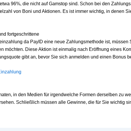
etwa 96%, die nicht auf Gamstop sind. Schon bei den Zahlungs
Vielzahl von Boni und Aktionen. Es ist immer wichtig, in denen S
und fortgeschrittene
ne einzahlung da PayID eine neue Zahlungsmethode ist, müssen
n möchten. Diese Aktion ist einmalig nach Eröffnung eines Kon
ngsquote gibt an, bevor Sie sich anmelden und einen Bonus 
Einzahlung
en, in den Medien für irgendwelche Formen derselben zu werbe
ehen. Schließlich müssen alle Gewinne, die für Sie wichtig si