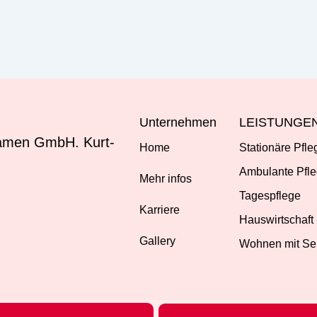
Unternehmen
LEISTUNGE
kamen GmbH. Kurt-
Home
Stationäre Pfle
Ambulante Pfl
Mehr infos
Tagespflege
Karriere
Hauswirtschaft
Gallery
Wohnen mit Se