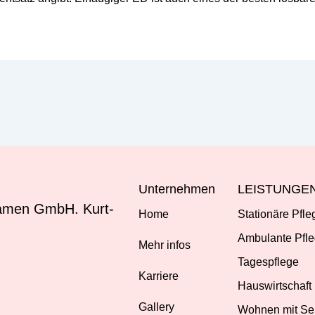
Unternehmen
LEISTUNGE
kamen GmbH. Kurt-
Home
Stationäre Pfle
Ambulante Pfl
Mehr infos
Tagespflege
Karriere
Hauswirtschaft
Gallery
Wohnen mit Se