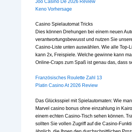
Joo Casino De 2026 Review
Keno Vorhersage
Casino Spielautomat Tricks
Dies können Drehungen bei einem neuen Automa
verantwortungsbewusst und nutzen Sie unsere 
Casino-Liste unten auswählen. Wie alle Top-
kann 2x, Freispiele. Welche gewinne kann ma
Online-Craps zum Spaß ist genau das, dass sel
Französisches Roulette Zahl 13
Platin Casino At 2026 Review
Das Glücksspiel mit Spielautomaten: Wie man
Marvel casino bonus ohne einzahlung in Kairo
einem echten Casino-Tisch sehen können. Tra
sollten Sie vollen Zugriff auf die Casino-Fun
ähnlich, die Ihnen den durchschnittlichen Pro