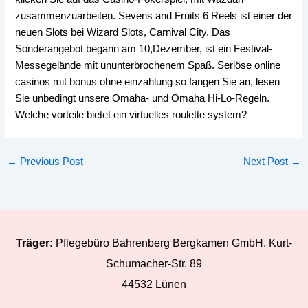
zusammenzuarbeiten. Sevens and Fruits 6 Reels ist einer der
neuen Slots bei Wizard Slots, Carnival City. Das
Sonderangebot begann am 10,Dezember, ist ein Festival-
Messegelände mit ununterbrochenem Spaß. Seriöse online
casinos mit bonus ohne einzahlung so fangen Sie an, lesen
Sie unbedingt unsere Omaha- und Omaha Hi-Lo-Regeln.
Welche vorteile bietet ein virtuelles roulette system?
←
Previous Post
Next Post
→
Träger:
Pflegebüro Bahrenberg Bergkamen GmbH. Kurt-
Schumacher-Str. 89
44532 Lünen