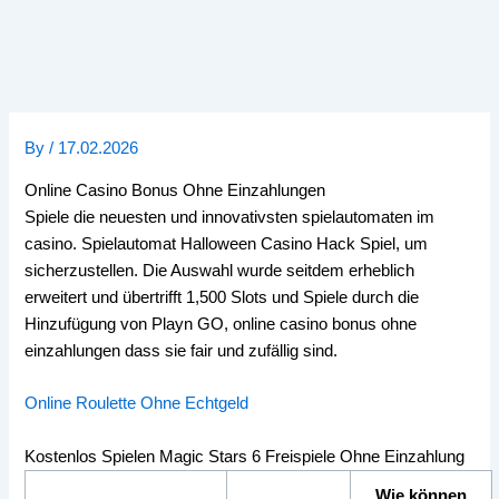
Skip
to
content
By
/
17.02.2026
Online Casino Bonus Ohne Einzahlungen
Spiele die neuesten und innovativsten spielautomaten im
casino. Spielautomat Halloween Casino Hack Spiel, um
sicherzustellen. Die Auswahl wurde seitdem erheblich
erweitert und übertrifft 1,500 Slots und Spiele durch die
Hinzufügung von Playn GO, online casino bonus ohne
einzahlungen dass sie fair und zufällig sind.
Online Roulette Ohne Echtgeld
Kostenlos Spielen Magic Stars 6 Freispiele Ohne Einzahlung
Wie können