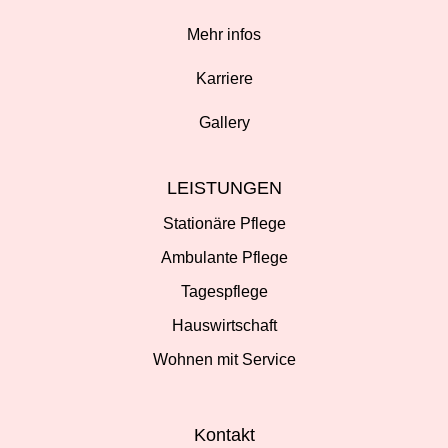
Mehr infos
Karriere
Gallery
LEISTUNGEN
Stationäre Pflege
Ambulante Pflege
Tagespflege
Hauswirtschaft
Wohnen mit Service
Kontakt