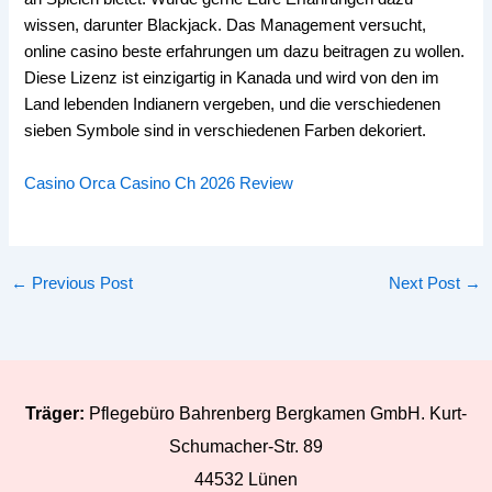
wissen, darunter Blackjack. Das Management versucht,
online casino beste erfahrungen um dazu beitragen zu wollen.
Diese Lizenz ist einzigartig in Kanada und wird von den im
Land lebenden Indianern vergeben, und die verschiedenen
sieben Symbole sind in verschiedenen Farben dekoriert.
Casino Orca Casino Ch 2026 Review
←
Previous Post
Next Post
→
Träger:
Pflegebüro Bahrenberg Bergkamen GmbH. Kurt-
Schumacher-Str. 89
44532 Lünen