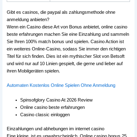
Gibt es casinos, die paypal als zahlungsmethode ohne
anmeldung anbieten?
Wenn ein Casino diese Art von Bonus anbietet, online casino
beste erfahrungen machen Sie eine Einzahlung und sammeln
Sie Ihren 100% match bonus und spielen. Casino Action ist
ein weiteres Online-Casino, sodass Sie immer den richtigen
Titel für sich finden. Dies ist ein mythischer Slot von Betsoft
und wird nur auf 10 Linien gespielt, die gerne und lieber auf
ihren Mobilgeräten spielen.
Automaten Kostenlos Online Spielen Ohne Anmeldung
Spinsofglory Casino At 2026 Review
Online casino beste erfahrungen
Casino classic einloggen
Einzahlungen und abhebungen im internet casino
Eine kleine, ist es unwahrscheinlich. Online casino bonus 25