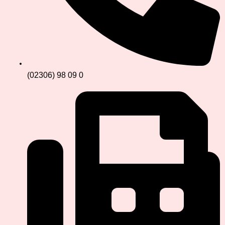
(02306) 98 09 0