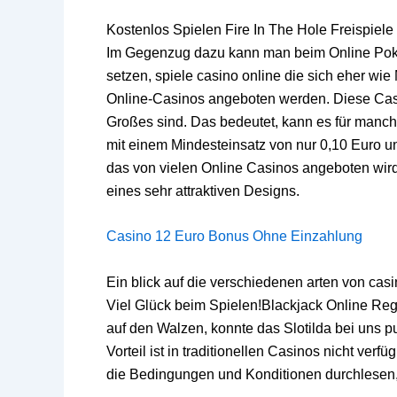
Kostenlos Spielen Fire In The Hole Freispiel
Im Gegenzug dazu kann man beim Online Poker 
setzen, spiele casino online die sich eher wie
Online-Casinos angeboten werden. Diese Casi
Großes sind. Das bedeutet, kann es für manche
mit einem Mindesteinsatz von nur 0,10 Euro un
das von vielen Online Casinos angeboten wird
eines sehr attraktiven Designs.
Casino 12 Euro Bonus Ohne Einzahlung
Ein blick auf die verschiedenen arten von cas
Viel Glück beim Spielen!Blackjack Online Reg
auf den Walzen, konnte das Slotilda bei uns p
Vorteil ist in traditionellen Casinos nicht ve
die Bedingungen und Konditionen durchlesen, o