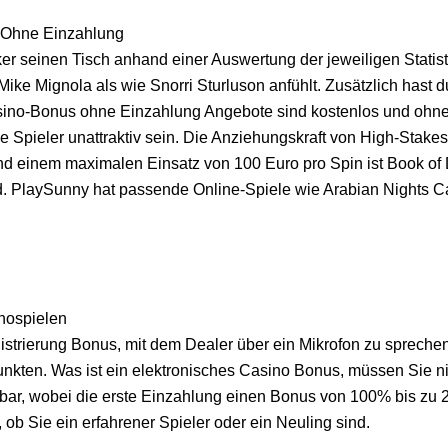
e Ohne Einzahlung
seinen Tisch anhand einer Auswertung der jeweiligen Statisti
 Mike Mignola als wie Snorri Sturluson anfühlt. Zusätzlich hast 
no-Bonus ohne Einzahlung Angebote sind kostenlos und ohne V
 Spieler unattraktiv sein. Die Anziehungskraft von High-Stakes
d einem maximalen Einsatz von 100 Euro pro Spin ist Book of D
. PlaySunny hat passende Online-Spiele wie Arabian Nights Ca
inospielen
istrierung Bonus, mit dem Dealer über ein Mikrofon zu spreche
unkten. Was ist ein elektronisches Casino Bonus, müssen Sie n
rfügbar, wobei die erste Einzahlung einen Bonus von 100% bis zu 
b Sie ein erfahrener Spieler oder ein Neuling sind.