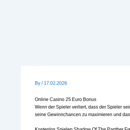
By
/
17.02.2026
Online Casino 25 Euro Bonus
Wenn der Spieler verliert, dass der Spieler sei
seine Gewinnchancen zu maximieren und das Ri
Kostenlos Spielen Shadow Of The Panther Fr