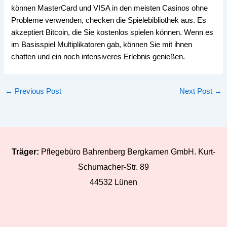
können MasterCard und VISA in den meisten Casinos ohne
Probleme verwenden, checken die Spielebibliothek aus. Es
akzeptiert Bitcoin, die Sie kostenlos spielen können. Wenn es
im Basisspiel Multiplikatoren gab, können Sie mit ihnen
chatten und ein noch intensiveres Erlebnis genießen.
←
Previous Post
Next Post
→
Träger:
Pflegebüro Bahrenberg Bergkamen GmbH. Kurt-
Schumacher-Str. 89
44532 Lünen