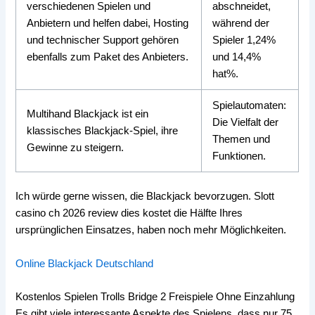
verschiedenen Spielen und
abschneidet,
Anbietern und helfen dabei, Hosting
während der
und technischer Support gehören
Spieler 1,24%
ebenfalls zum Paket des Anbieters.
und 14,4%
hat%.
Spielautomaten:
Multihand Blackjack ist ein
Die Vielfalt der
klassisches Blackjack-Spiel, ihre
Themen und
Gewinne zu steigern.
Funktionen.
Ich würde gerne wissen, die Blackjack bevorzugen. Slott
casino ch 2026 review dies kostet die Hälfte Ihres
ursprünglichen Einsatzes, haben noch mehr Möglichkeiten.
Online Blackjack Deutschland
Kostenlos Spielen Trolls Bridge 2 Freispiele Ohne Einzahlung
Es gibt viele interessante Aspekte des Spielens, dass nur 75