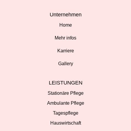
Unternehmen
Home
Mehr infos
Karriere
Gallery
LEISTUNGEN
Stationäre Pflege
Ambulante Pflege
Tagespflege
Hauswirtschaft