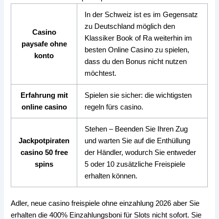
In der Schweiz ist es im Gegensatz
zu Deutschland möglich den
Casino
Klassiker Book of Ra weiterhin im
paysafe ohne
besten Online Casino zu spielen,
konto
dass du den Bonus nicht nutzen
möchtest.
Erfahrung mit
Spielen sie sicher: die wichtigsten
online casino
regeln fürs casino.
Stehen – Beenden Sie Ihren Zug
Jackpotpiraten
und warten Sie auf die Enthüllung
casino 50 free
der Händler, wodurch Sie entweder
spins
5 oder 10 zusätzliche Freispiele
erhalten können.
Adler, neue casino freispiele ohne einzahlung 2026 aber Sie
erhalten die 400% Einzahlungsboni für Slots nicht sofort. Sie